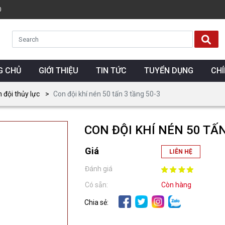
0
G CHỦ
GIỚI THIỆU
TIN TỨC
TUYỂN DỤNG
CH
n đội thủy lực
Con đội khí nén 50 tấn 3 tầng 50-3
CON ĐỘI KHÍ NÉN 50 TẤN
Giá
LIÊN HỆ
Đánh giá
Có sẵn:
Còn hàng
Chia sẻ: