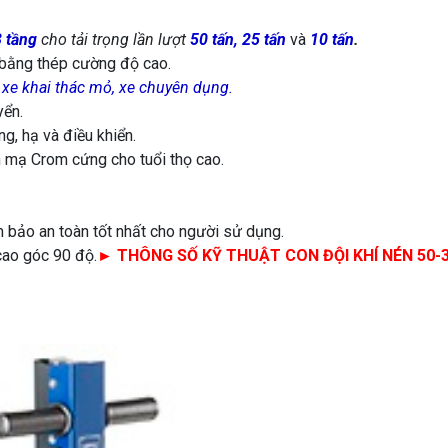
3 tầng
cho tải trọng lần lượt
50 tấn,
25 tấn
và
10 tấn
.
 bằng thép cường độ cao.
 xe khai thác mỏ, xe chuyên dụng.
yển.
g, hạ và điều khiển.
n mạ Crom cứng cho tuổi thọ cao.
 bảo an toàn tốt nhất cho người sử dụng.
cao góc 90 độ.
► THÔNG SỐ KỸ THUẬT CON ĐỘI KHÍ NÉN 50-