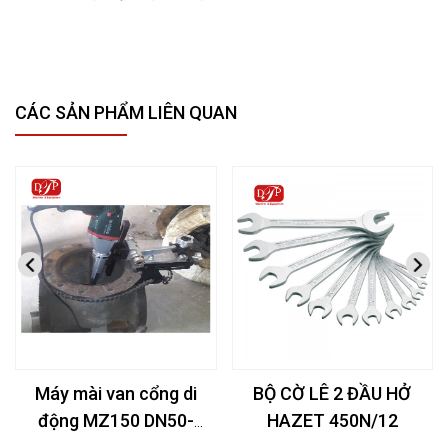
CÁC SẢN PHẨM LIÊN QUAN
Máy mài van cổng di
BỘ CỜ LÊ 2 ĐẦU HỞ
động MZ150 DN50-
HAZET 450N/12
150mm (2-6Inch)