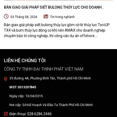
BÀN GIAO GIẢI PHÁP SIẾT BULONG THỦY LỰC CHO DOANH
NGHIỆP CHUYÊN BẢO TRÌ VÀ THI CÔNG CÁC DỰ ÁN OFFSHORE
03 Tháng 08, 2026
Tin trong nghành
Bàn giao giải pháp siết bulong thủy lực gồm cờ lê thủy lực TorcUP
TX4 và bơm thủy lực động cơ khí nén AMAX cho doanh nghiệp
chuyên bảo trì công nghiệp, thi công các dự án offshore.
DTPVIETNAM trực tiếp training vận hành, chuyển giao kỹ thuật và
hướng dẫn sử dụng thiết bị tại hiện trường.
LIÊN HỆ CHÚNG TÔI
CÔNG TY TNHH ĐẠI THỊNH PHÁT VIỆT NAM
35 đường 4A, Phường Bình Tân, Thành phố Hồ Chí Minh
MST:0313207845
Ngày cấp: 13/04/2015
Nơi cấp: Sở Kế Hoạch Và Đầu Tư Thành Phố Hồ Chí Minh
Điện thoại: 028.6286.2446