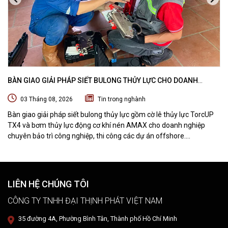
BÀN GIAO GIẢI PHÁP SIẾT BULONG THỦY LỰC CHO DOANH
NGHIỆP CHUYÊN BẢO TRÌ VÀ THI CÔNG CÁC DỰ ÁN OFFSHORE
03 Tháng 08, 2026
Tin trong nghành
Bàn giao giải pháp siết bulong thủy lực gồm cờ lê thủy lực TorcUP
TX4 và bơm thủy lực động cơ khí nén AMAX cho doanh nghiệp
chuyên bảo trì công nghiệp, thi công các dự án offshore.
DTPVIETNAM trực tiếp training vận hành, chuyển giao kỹ thuật và
hướng dẫn sử dụng thiết bị tại hiện trường.
LIÊN HỆ CHÚNG TÔI
CÔNG TY TNHH ĐẠI THỊNH PHÁT VIỆT NAM
35 đường 4A, Phường Bình Tân, Thành phố Hồ Chí Minh