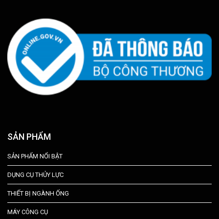
SẢN PHẨM
SẢN PHẨM NỔI BẬT
DỤNG CỤ THỦY LỰC
THIẾT BỊ NGÀNH ỐNG
MÁY CÔNG CỤ