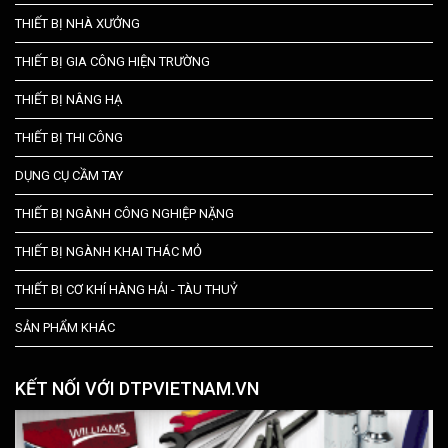
THIẾT BỊ NHÀ XƯỞNG
THIẾT BỊ GIA CÔNG HIỆN TRƯỜNG
THIẾT BỊ NÂNG HẠ
THIẾT BỊ THI CÔNG
DỤNG CỤ CẦM TAY
THIẾT BỊ NGÀNH CÔNG NGHIỆP NẶNG
THIẾT BỊ NGÀNH KHAI THÁC MỎ
THIẾT BỊ CƠ KHÍ HÀNG HẢI - TÀU THUỶ
SẢN PHẨM KHÁC
KẾT NỐI VỚI DTPVIETNAM.VN