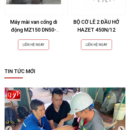
Máy mài van cổng di
BỘ CỜ LÊ 2 ĐẦU HỞ
động MZ150 DN50-
HAZET 450N/12
150mm (2-6Inch)
LIÊN HỆ NGAY
LIÊN HỆ NGAY
TIN TỨC MỚI