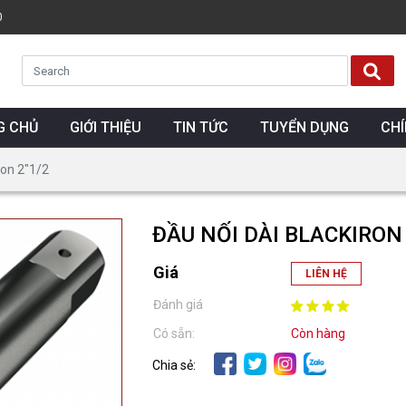
0
G CHỦ
GIỚI THIỆU
TIN TỨC
TUYỂN DỤNG
CH
ron 2″1/2
ĐẦU NỐI DÀI BLACKIRON 
Giá
LIÊN HỆ
Đánh giá
Có sẵn:
Còn hàng
Chia sẻ: