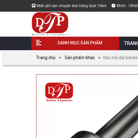
Miễn phí vận chuyển đơn hàng dưới 10km
8h00 - 18h0
DANH MỤC SẢN PHẨM
TRAN
Trang chủ
Sản phẩm khác
Đầu nối dài blacki