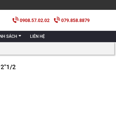
0908.57.02.02
079.858.8879
ÍNH SÁCH
LIÊN HỆ
2″1/2