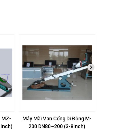
g MZ-
Máy Mài Van Cổng Di Động M-
HỘP ĐỒ NG
Inch)
200 DN80~200 (3-8Inch)