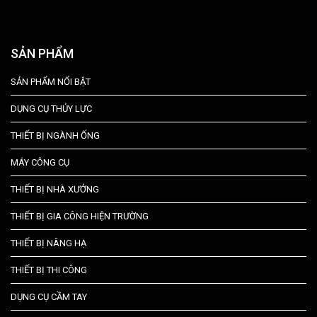
SẢN PHẨM
SẢN PHẨM NỔI BẬT
DỤNG CỤ THỦY LỰC
THIẾT BỊ NGÀNH ỐNG
MÁY CÔNG CỤ
THIẾT BỊ NHÀ XƯỞNG
THIẾT BỊ GIA CÔNG HIỆN TRƯỜNG
THIẾT BỊ NÂNG HẠ
THIẾT BỊ THI CÔNG
DỤNG CỤ CẦM TAY