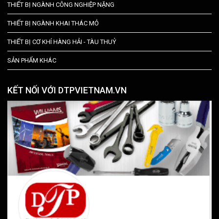
THIẾT BỊ NGÀNH CÔNG NGHIỆP NẶNG
THIẾT BỊ NGÀNH KHAI THÁC MỎ
THIẾT BỊ CƠ KHÍ HÀNG HẢI - TÀU THUỶ
SẢN PHẨM KHÁC
KẾT NỐI VỚI DTPVIETNAM.VN