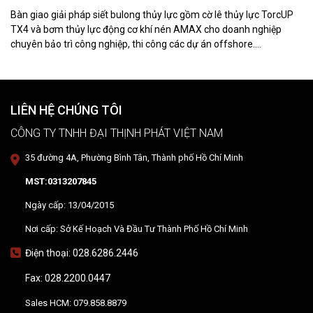
Bàn giao giải pháp siết bulong thủy lực gồm cờ lê thủy lực TorcUP
TX4 và bơm thủy lực động cơ khí nén AMAX cho doanh nghiệp
chuyên bảo trì công nghiệp, thi công các dự án offshore.
DTPVIETNAM trực tiếp training vận hành, chuyển giao kỹ thuật và
hướng dẫn sử dụng thiết bị tại hiện trường.
LIÊN HỆ CHÚNG TÔI
CÔNG TY TNHH ĐẠI THỊNH PHÁT VIỆT NAM
35 đường 4A, Phường Bình Tân, Thành phố Hồ Chí Minh
MST:0313207845
Ngày cấp: 13/04/2015
Nơi cấp: Sở Kế Hoạch Và Đầu Tư Thành Phố Hồ Chí Minh
Điện thoại: 028.6286.2446
Fax: 028.2200.0447
Sales HCM: 079.858.8879