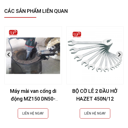
CÁC SẢN PHẨM LIÊN QUAN
Máy mài van cổng di
BỘ CỜ LÊ 2 ĐẦU HỞ
động MZ150 DN50-
HAZET 450N/12
150mm (2-6Inch)
LIÊN HỆ NGAY
LIÊN HỆ NGAY