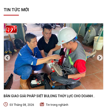
TIN TỨC MỚI
BÀN GIAO GIẢI PHÁP SIẾT BULONG THỦY LỰC CHO DOANH
NGHIỆP CHUYÊN BẢO TRÌ VÀ THI CÔNG CÁC DỰ ÁN OFFSHORE
03 Tháng 08, 2026
Tin trong nghành