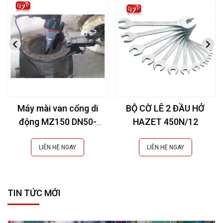
Máy mài van cổng di
BỘ CỜ LÊ 2 ĐẦU HỞ
động MZ150 DN50-
HAZET 450N/12
150mm (2-6Inch)
LIÊN HỆ NGAY
LIÊN HỆ NGAY
TIN TỨC MỚI