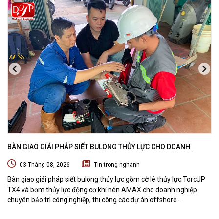
BÀN GIAO GIẢI PHÁP SIẾT BULONG THỦY LỰC CHO DOANH
NGHIỆP CHUYÊN BẢO TRÌ VÀ THI CÔNG CÁC DỰ ÁN OFFSHORE
03 Tháng 08, 2026
Tin trong nghành
Bàn giao giải pháp siết bulong thủy lực gồm cờ lê thủy lực TorcUP
TX4 và bơm thủy lực động cơ khí nén AMAX cho doanh nghiệp
chuyên bảo trì công nghiệp, thi công các dự án offshore.
DTPVIETNAM trực tiếp training vận hành, chuyển giao kỹ thuật và