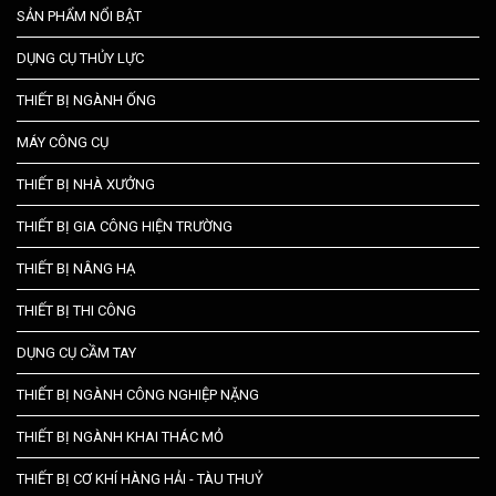
SẢN PHẨM NỔI BẬT
DỤNG CỤ THỦY LỰC
THIẾT BỊ NGÀNH ỐNG
MÁY CÔNG CỤ
THIẾT BỊ NHÀ XƯỞNG
THIẾT BỊ GIA CÔNG HIỆN TRƯỜNG
THIẾT BỊ NÂNG HẠ
THIẾT BỊ THI CÔNG
DỤNG CỤ CẦM TAY
THIẾT BỊ NGÀNH CÔNG NGHIỆP NẶNG
THIẾT BỊ NGÀNH KHAI THÁC MỎ
THIẾT BỊ CƠ KHÍ HÀNG HẢI - TÀU THUỶ