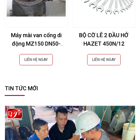
Máy mài van cổng di
BỘ CỜ LÊ 2 ĐẦU HỞ
động MZ150 DN50-
HAZET 450N/12
150mm (2-6Inch)
LIÊN HỆ NGAY
LIÊN HỆ NGAY
TIN TỨC MỚI