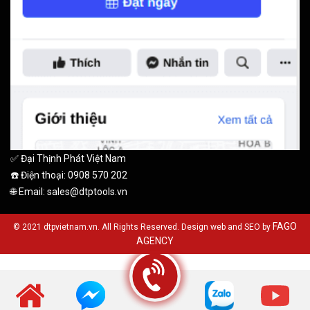
✅ Đại Thịnh Phát Việt Nam
☎️ Điện thoại: 0908 570 202
🌐 Email: sales@dtptools.vn
FAGO
© 2021 dtpvietnam.vn. All Rights Reserved. Design web and SEO by
AGENCY