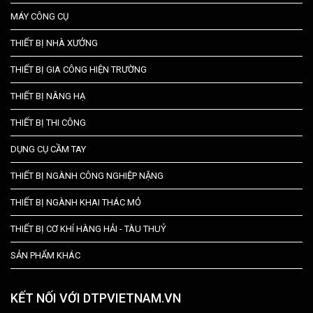
MÁY CÔNG CỤ
THIẾT BỊ NHÀ XƯỞNG
THIẾT BỊ GIA CÔNG HIỆN TRƯỜNG
THIẾT BỊ NÂNG HẠ
THIẾT BỊ THI CÔNG
DỤNG CỤ CẦM TAY
THIẾT BỊ NGÀNH CÔNG NGHIỆP NẶNG
THIẾT BỊ NGÀNH KHAI THÁC MỎ
THIẾT BỊ CƠ KHÍ HÀNG HẢI - TÀU THUỶ
SẢN PHẨM KHÁC
KẾT NỐI VỚI DTPVIETNAM.VN