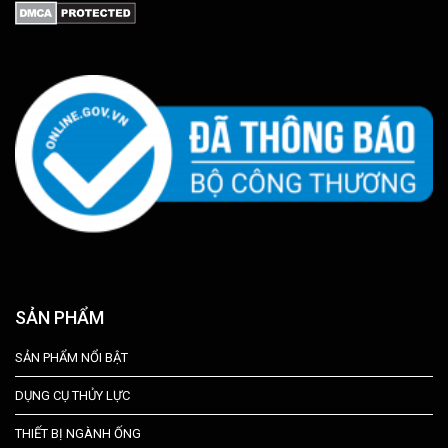
SẢN PHẨM
SẢN PHẨM NỔI BẬT
DỤNG CỤ THỦY LỰC
THIẾT BỊ NGÀNH ỐNG