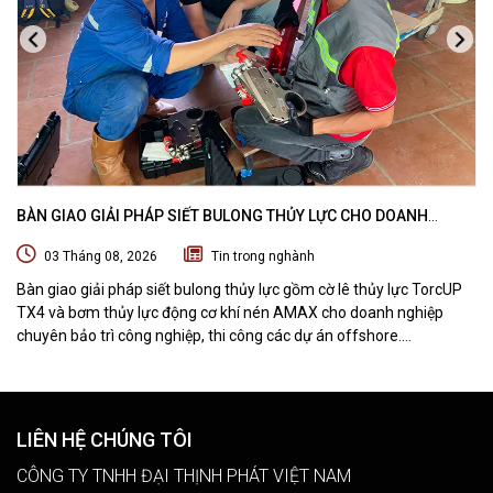
BÀN GIAO GIẢI PHÁP SIẾT BULONG THỦY LỰC CHO DOANH
NGHIỆP CHUYÊN BẢO TRÌ VÀ THI CÔNG CÁC DỰ ÁN OFFSHORE
03 Tháng 08, 2026
Tin trong nghành
Bàn giao giải pháp siết bulong thủy lực gồm cờ lê thủy lực TorcUP
TX4 và bơm thủy lực động cơ khí nén AMAX cho doanh nghiệp
chuyên bảo trì công nghiệp, thi công các dự án offshore.
DTPVIETNAM trực tiếp training vận hành, chuyển giao kỹ thuật và
hướng dẫn sử dụng thiết bị tại hiện trường.
LIÊN HỆ CHÚNG TÔI
CÔNG TY TNHH ĐẠI THỊNH PHÁT VIỆT NAM