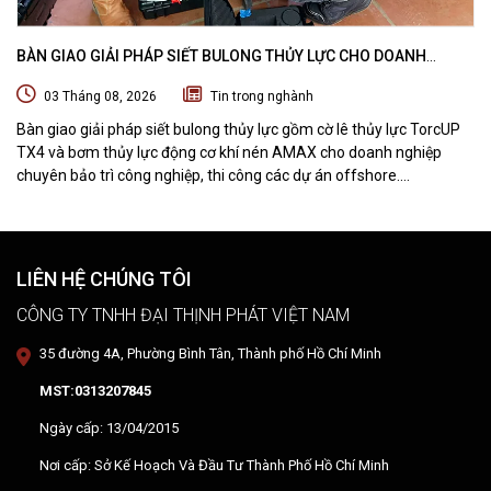
BÀN GIAO GIẢI PHÁP SIẾT BULONG THỦY LỰC CHO DOANH
NGHIỆP CHUYÊN BẢO TRÌ VÀ THI CÔNG CÁC DỰ ÁN OFFSHORE
03 Tháng 08, 2026
Tin trong nghành
Bàn giao giải pháp siết bulong thủy lực gồm cờ lê thủy lực TorcUP
TX4 và bơm thủy lực động cơ khí nén AMAX cho doanh nghiệp
chuyên bảo trì công nghiệp, thi công các dự án offshore.
DTPVIETNAM trực tiếp training vận hành, chuyển giao kỹ thuật và
hướng dẫn sử dụng thiết bị tại hiện trường.
LIÊN HỆ CHÚNG TÔI
CÔNG TY TNHH ĐẠI THỊNH PHÁT VIỆT NAM
35 đường 4A, Phường Bình Tân, Thành phố Hồ Chí Minh
MST:0313207845
Ngày cấp: 13/04/2015
Nơi cấp: Sở Kế Hoạch Và Đầu Tư Thành Phố Hồ Chí Minh