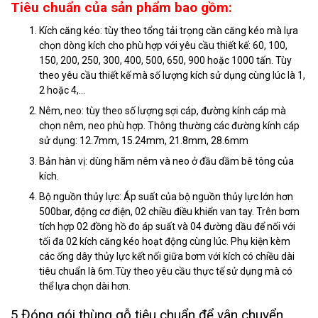
Tiêu chuẩn của sản phẩm bao gồm:
Kích căng kéo: tùy theo tổng tải trọng cần căng kéo mà lựa
chọn dòng kích cho phù hợp với yêu cầu thiết kế: 60, 100,
150, 200, 250, 300, 400, 500, 650, 900 hoặc 1000 tấn. Tùy
theo yêu cầu thiết kế mà số lượng kích sử dụng cùng lúc là 1,
2 hoặc 4,…
Nêm, neo: tùy theo số lượng sợi cáp, đường kính cáp mà
chọn nêm, neo phù hợp. Thông thường các đường kính cáp
sử dụng: 12.7mm, 15.24mm, 21.8mm, 28.6mm
Bản hàn vị: dùng hãm nêm và neo ở đầu dầm bê tông của
kích.
Bộ nguồn thủy lực: Áp suất của bộ nguồn thủy lực lớn hơn
500bar, động cơ điện, 02 chiều điều khiển van tay. Trên bơm
tích hợp 02 đồng hồ đo áp suất và 04 đường dầu để nối với
tối đa 02 kích căng kéo hoạt động cùng lúc. Phụ kiện kèm
các ống dây thủy lực kết nối giữa bơm với kích có chiều dài
tiêu chuẩn là 6m.Tùy theo yêu cầu thực tế sử dụng mà có
thể lựa chọn dài hơn.
5.Đóng gói thùng gỗ tiêu chuẩn để vận chuyển,