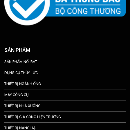
SẢN PHẨM
SẢN PHẨM NỔI BẬT
DỤNG CỤ THỦY LỰC
THIẾT BỊ NGÀNH ỐNG
MÁY CÔNG CỤ
THIẾT BỊ NHÀ XƯỞNG
THIẾT BỊ GIA CÔNG HIỆN TRƯỜNG
THIẾT BỊ NÂNG HẠ