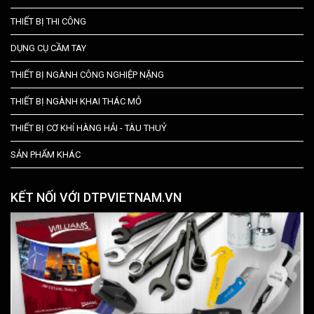
THIẾT BỊ THI CÔNG
DỤNG CỤ CẦM TAY
THIẾT BỊ NGÀNH CÔNG NGHIỆP NẶNG
THIẾT BỊ NGÀNH KHAI THÁC MỎ
THIẾT BỊ CƠ KHÍ HÀNG HẢI - TÀU THUỶ
SẢN PHẨM KHÁC
KẾT NỐI VỚI DTPVIETNAM.VN