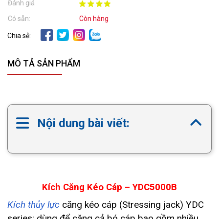
Đánh giá
Có sẵn:
Còn hàng
Chia sẻ:
MÔ TẢ SẢN PHẨM
Nội dung bài viết:
Kích Căng Kéo Cáp – YDC5000B
Kích thủy lực
căng kéo cáp (Stressing jack) YDC
series: dùng để căng cả bó cáp bao gồm nhiều