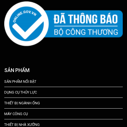
SẢN PHẨM
SẢN PHẨM NỔI BẬT
DỤNG CỤ THỦY LỰC
THIẾT BỊ NGÀNH ỐNG
MÁY CÔNG CỤ
THIẾT BỊ NHÀ XƯỞNG