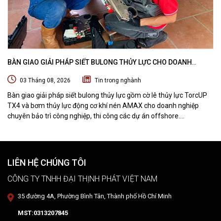
BÀN GIAO GIẢI PHÁP SIẾT BULONG THỦY LỰC CHO DOANH
NGHIỆP CHUYÊN BẢO TRÌ VÀ THI CÔNG CÁC DỰ ÁN OFFSHORE
03 Tháng 08, 2026
Tin trong nghành
Bàn giao giải pháp siết bulong thủy lực gồm cờ lê thủy lực TorcUP
TX4 và bơm thủy lực động cơ khí nén AMAX cho doanh nghiệp
chuyên bảo trì công nghiệp, thi công các dự án offshore.
DTPVIETNAM trực tiếp training vận hành, chuyển giao kỹ thuật và
hướng dẫn sử dụng thiết bị tại hiện trường.
LIÊN HỆ CHÚNG TÔI
CÔNG TY TNHH ĐẠI THỊNH PHÁT VIỆT NAM
35 đường 4A, Phường Bình Tân, Thành phố Hồ Chí Minh
MST:0313207845