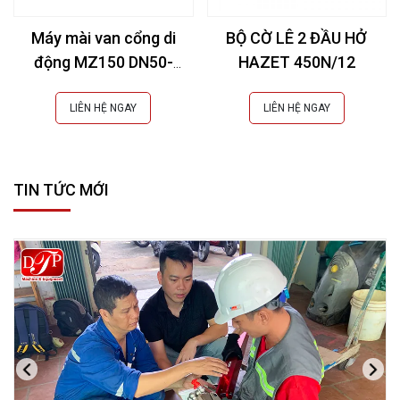
Máy mài van cổng di
BỘ CỜ LÊ 2 ĐẦU HỞ
động MZ150 DN50-
HAZET 450N/12
150mm (2-6Inch)
LIÊN HỆ NGAY
LIÊN HỆ NGAY
TIN TỨC MỚI