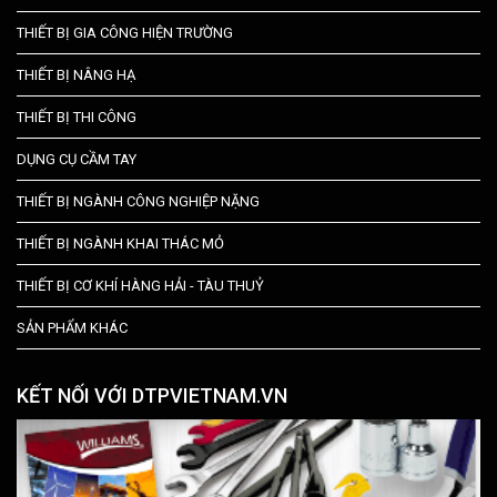
THIẾT BỊ GIA CÔNG HIỆN TRƯỜNG
THIẾT BỊ NÂNG HẠ
THIẾT BỊ THI CÔNG
DỤNG CỤ CẦM TAY
THIẾT BỊ NGÀNH CÔNG NGHIỆP NẶNG
THIẾT BỊ NGÀNH KHAI THÁC MỎ
THIẾT BỊ CƠ KHÍ HÀNG HẢI - TÀU THUỶ
SẢN PHẨM KHÁC
KẾT NỐI VỚI DTPVIETNAM.VN