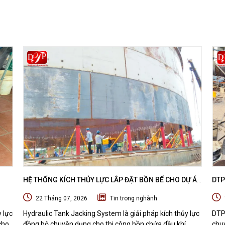
HỆ THỐNG KÍCH THỦY LỰC LẮP ĐẶT BỒN BỂ CHO DỰ ÁN
DTP
 DỰ
DẦU KHÍ - HYDRAULIC TANK JACKING SYSTEM
MÁY
22 Tháng 07, 2026
Tin trong nghành
BỊ 
y lực
Hydraulic Tank Jacking System là giải pháp kích thủy lực
DTP
cho
đồng bộ chuyên dụng cho thi công bồn chứa dầu khí,
chuy