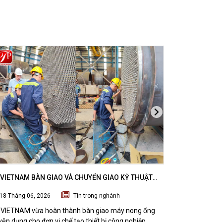
VIETNAM BÀN GIAO VÀ CHUYỂN GIAO KỸ THUẬT
DTPVIETNAM H
 NONG ỐNG SUBZERO CHO ĐƠN VỊ CHẾ TẠO THIẾT
VÁT MÉP THÉP
18 Tháng 06, 2026
Tin trong nghành
07 Tháng 06
CÔNG NGHIỆP
NGHI SƠN, TH
VIETNAM vừa hoàn thành bàn giao máy nong ống
DTPVIETNAM vừ
ên dụng cho đơn vị chế tạo thiết bị công nghiệp.
kỹ thuật bộ th