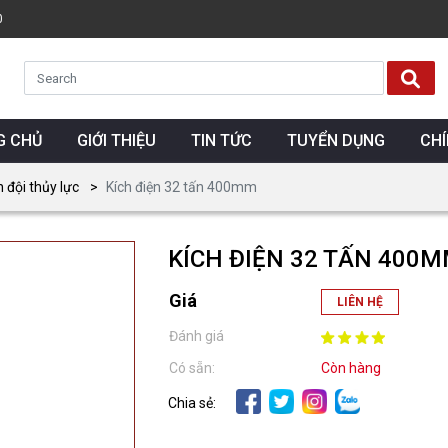
0
G CHỦ
GIỚI THIỆU
TIN TỨC
TUYỂN DỤNG
CH
n đội thủy lực
Kích điện 32 tấn 400mm
KÍCH ĐIỆN 32 TẤN 400
Giá
LIÊN HỆ
Đánh giá
Có sẵn:
Còn hàng
Chia sẻ: