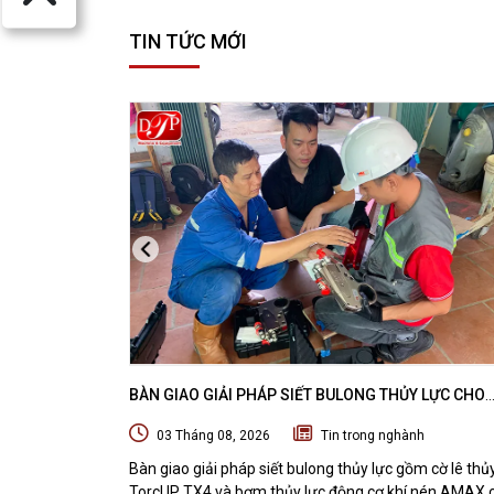
TIN TỨC MỚI
BÀN GIAO GIẢI PHÁP SIẾT BULONG THỦY LỰC CHO
DOANH NGHIỆP CHUYÊN BẢO TRÌ VÀ THI CÔNG CÁC
03 Tháng 08, 2026
Tin trong nghành
ÁN OFFSHORE
Bàn giao giải pháp siết bulong thủy lực gồm cờ lê thủ
TorcUP TX4 và bơm thủy lực động cơ khí nén AMAX 