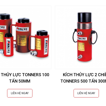
 THỦY LỰC TONNERS 100
KÍCH THỦY LỰC 2 CHI
TẤN 50MM
TONNERS 500 TẤN 30
LIÊN HỆ NGAY
LIÊN HỆ NGAY