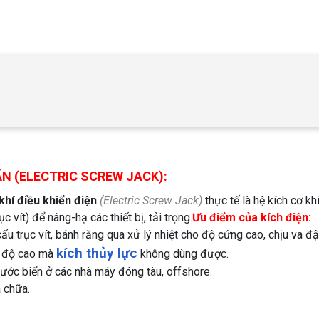
ẤN (ELECTRIC SCREW JACK):
 khí điều khiển điện
(Electric Screw Jack)
thực tế là hệ kích cơ 
 vít) để nâng-hạ các thiết bị, tải trọng.
Ưu điểm của kích điện:
u trục vít, bánh răng qua xử lý nhiệt cho độ cứng cao, chịu va đ
kích thủy lực
ệt độ cao mà
không dùng được.
nước biển ở các nhà máy đóng tàu, offshore.
a chữa.