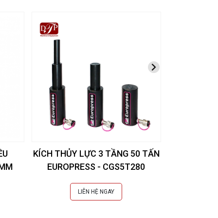
ỀU
KÍCH THỦY LỰC 3 TẦNG 50 TẤN
KÍCH CÁ S
0MM
EUROPRESS - CGS5T280
LIÊN HỆ NGAY
L