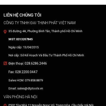
hướng dẫn sử dụng thiết bị tại hiện trường.
LIÊN HỆ CHÚNG TÔI
CÔNG TY TNHH ĐẠI THỊNH PHÁT VIỆT NAM
35 đường 4A, Phường Bình Tân, Thành phố Hồ Chí Minh
MST:0313207845
Ngày cấp: 13/04/2015
Nơi cấp: Sở Kế Hoạch Và Đầu Tư Thành Phố Hồ Chí Minh
Điện thoại: 028.6286.2446
Fax: 028.2200.0447
Sales HCM: 079.858.8879
Email: sales@dtptools.vn
VĂN PHÒNG HÀ NỘI
P502 Tòa Nhà 11 Nguyễn Ngọc Vũ, Trung Hòa, Cầu Giấy, Hà Nội