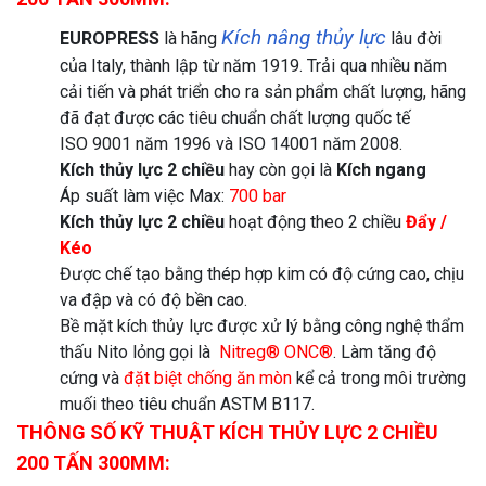
Kích nâng thủy lực
EUROPRESS
là hãng
lâu đời
của Italy, thành lập từ năm 1919. Trải qua nhiều năm
cải tiến và phát triển cho ra sản phẩm chất lượng, hãng
đã đạt được các tiêu chuẩn chất lượng quốc tế
ISO 9001 năm 1996 và ISO 14001 năm 2008.
Kích thủy lực 2 chiều
hay còn gọi là
Kích ngang
Áp suất làm việc Max:
700 bar
Kích thủy lực 2 chiều
hoạt động theo 2 chiều
Đẩy
/
Kéo
Được chế tạo bằng thép hợp kim có độ cứng cao, chịu
va đập và có độ bền cao.
Bề mặt kích thủy lực được xử lý bằng công nghệ thẩm
thấu Nito lỏng gọi là
Nitreg® ONC®
. Làm tăng độ
cứng và
đặt biệt chống ăn mòn
kể cả trong môi trường
muối theo tiêu chuẩn ASTM B117.
THÔNG SỐ KỸ THUẬT KÍCH THỦY LỰC 2 CHIỀU
200 TẤN 300MM: