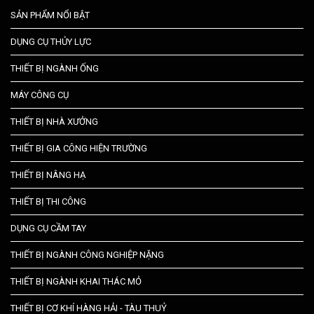
SẢN PHẨM NỔI BẬT
DỤNG CỤ THỦY LỰC
THIẾT BỊ NGÀNH ỐNG
MÁY CÔNG CỤ
THIẾT BỊ NHÀ XƯỞNG
THIẾT BỊ GIA CÔNG HIỆN TRƯỜNG
THIẾT BỊ NÂNG HẠ
THIẾT BỊ THI CÔNG
DỤNG CỤ CẦM TAY
THIẾT BỊ NGÀNH CÔNG NGHIỆP NẶNG
THIẾT BỊ NGÀNH KHAI THÁC MỎ
THIẾT BỊ CƠ KHÍ HÀNG HẢI - TÀU THUỶ