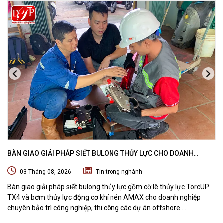
BÀN GIAO GIẢI PHÁP SIẾT BULONG THỦY LỰC CHO DOANH
NGHIỆP CHUYÊN BẢO TRÌ VÀ THI CÔNG CÁC DỰ ÁN OFFSHORE
03 Tháng 08, 2026
Tin trong nghành
Bàn giao giải pháp siết bulong thủy lực gồm cờ lê thủy lực TorcUP
TX4 và bơm thủy lực động cơ khí nén AMAX cho doanh nghiệp
chuyên bảo trì công nghiệp, thi công các dự án offshore.
DTPVIETNAM trực tiếp training vận hành, chuyển giao kỹ thuật và