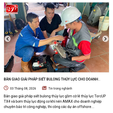
BÀN GIAO GIẢI PHÁP SIẾT BULONG THỦY LỰC CHO DOANH
NGHIỆP CHUYÊN BẢO TRÌ VÀ THI CÔNG CÁC DỰ ÁN OFFSHORE
03 Tháng 08, 2026
Tin trong nghành
Bàn giao giải pháp siết bulong thủy lực gồm cờ lê thủy lực TorcUP
TX4 và bơm thủy lực động cơ khí nén AMAX cho doanh nghiệp
chuyên bảo trì công nghiệp, thi công các dự án offshore.
DTPVIETNAM trực tiếp training vận hành, chuyển giao kỹ thuật và