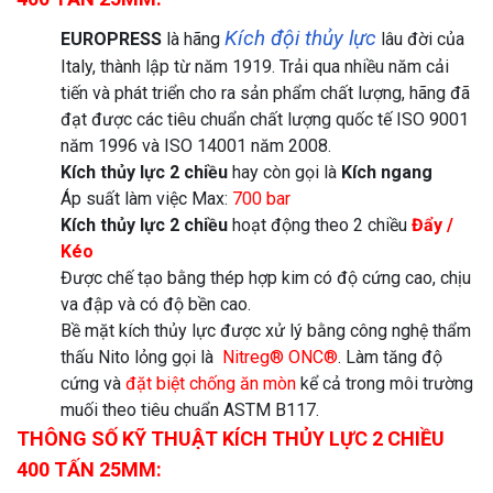
Kích đội thủy lực
EUROPRESS
là hãng
lâu đời của
Italy, thành lập từ năm 1919. Trải qua nhiều năm cải
tiến và phát triển cho ra sản phẩm chất lượng, hãng đã
đạt được các tiêu chuẩn chất lượng quốc tế ISO 9001
năm 1996 và ISO 14001 năm 2008.
Kích thủy lực 2 chiều
hay còn gọi là
Kích ngang
Áp suất làm việc Max:
700 bar
Kích thủy lực 2 chiều
hoạt động theo 2 chiều
Đẩy
/
Kéo
Được chế tạo bằng thép hợp kim có độ cứng cao, chịu
va đập và có độ bền cao.
Bề mặt kích thủy lực được xử lý bằng công nghệ thẩm
thấu Nito lỏng gọi là
Nitreg® ONC®
. Làm tăng độ
cứng và
đặt biệt chống ăn mòn
kể cả trong môi trường
muối theo tiêu chuẩn ASTM B117.
THÔNG SỐ KỸ THUẬT KÍCH THỦY LỰC 2 CHIỀU
400 TẤN 25MM: