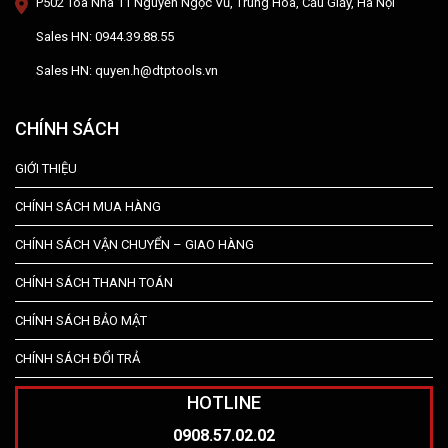
P502 Tòa Nhà 11 Nguyễn Ngọc Vũ, Trung Hòa, Cầu Giấy, Hà Nội
Sales HN: 0944.39.88.55
Sales HN: quyen.h@dtptools.vn
CHÍNH SÁCH
GIỚI THIỆU
CHÍNH SÁCH MUA HÀNG
CHÍNH SÁCH VẬN CHUYỂN – GIAO HÀNG
CHÍNH SÁCH THANH TOÁN
CHÍNH SÁCH BẢO MẬT
CHÍNH SÁCH ĐỔI TRẢ
HOTLINE
0908.57.02.02