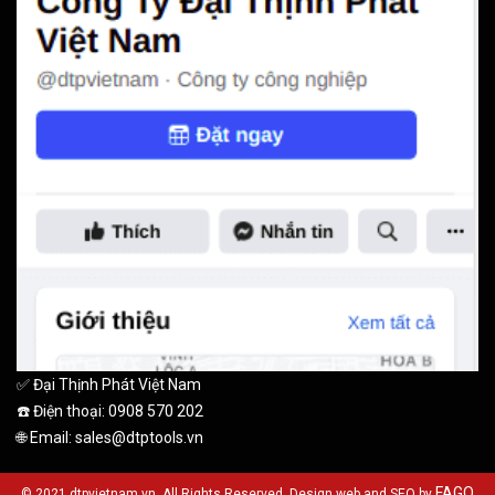
✅ Đại Thịnh Phát Việt Nam
☎️ Điện thoại: 0908 570 202
🌐 Email: sales@dtptools.vn
FAGO
© 2021 dtpvietnam.vn. All Rights Reserved. Design web and SEO by