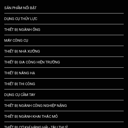
SẢN PHẨM NỔI BẬT
DỤNG CỤ THỦY LỰC
THIẾT BỊ NGÀNH ỐNG
MÁY CÔNG CỤ
THIẾT BỊ NHÀ XƯỞNG
THIẾT BỊ GIA CÔNG HIỆN TRƯỜNG
THIẾT BỊ NÂNG HẠ
THIẾT BỊ THI CÔNG
DỤNG CỤ CẦM TAY
THIẾT BỊ NGÀNH CÔNG NGHIỆP NẶNG
THIẾT BỊ NGÀNH KHAI THÁC MỎ
THIẾT BỊ CƠ KHÍ HÀNG HẢI - TÀU THUỶ