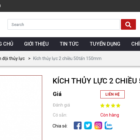
0
G CHỦ
GIỚI THIỆU
TIN TỨC
TUYỂN DỤNG
CH
n đội thủy lực
Kích thủy lực 2 chiều 50tấn 150mm
KÍCH THỦY LỰC 2 CHIỀ
Giá
LIÊN HỆ
Đánh giá
Có sẵn:
Còn hàng
Chia sẻ: