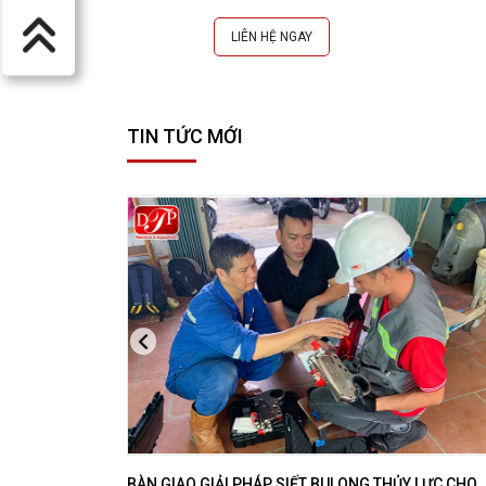
LIÊN HỆ NGAY
TIN TỨC MỚI
BÀN GIAO GIẢI PHÁP SIẾT BULONG THỦY LỰC CHO