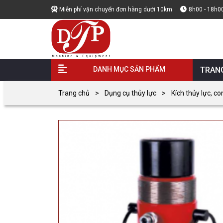
Miễn phí vận chuyển đơn hàng dưới 10km
8h00 - 18h0
DANH MỤC SẢN PHẨM
TRAN
Trang chủ
Dụng cụ thủy lực
Kích thủy lực, co