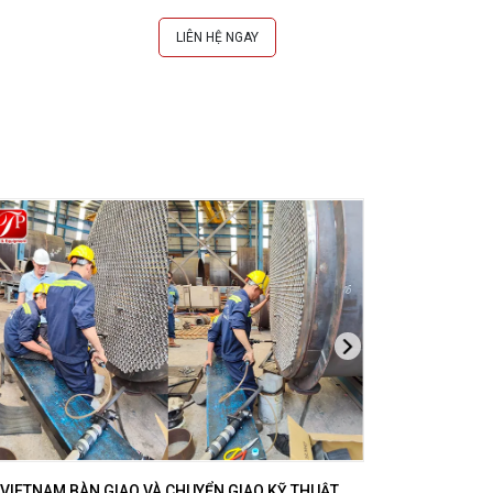
LIÊN HỆ NGAY
L
VIETNAM BÀN GIAO VÀ CHUYỂN GIAO KỸ THUẬT
DTPVIETNAM H