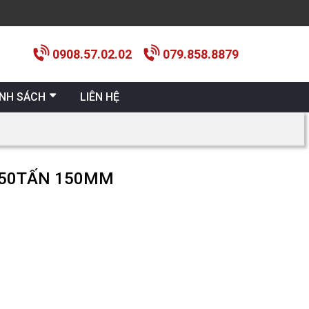
0908.57.02.02
079.858.8879
ÍNH SÁCH
LIÊN HỆ
U 50TẤN 150MM