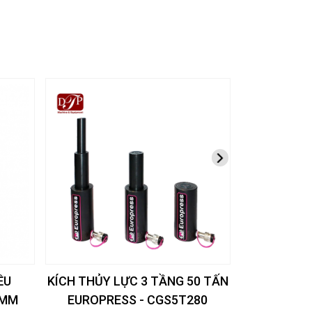
ỀU
KÍCH THỦY LỰC 3 TẦNG 50 TẤN
KÍCH CÁ S
0MM
EUROPRESS - CGS5T280