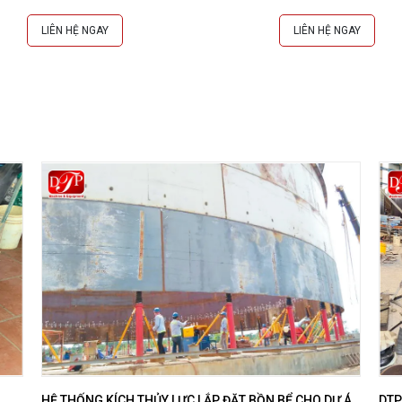
LIÊN HỆ NGAY
LIÊN HỆ NGAY
HỆ THỐNG KÍCH THỦY LỰC LẮP ĐẶT BỒN BỂ CHO DỰ ÁN
DTP