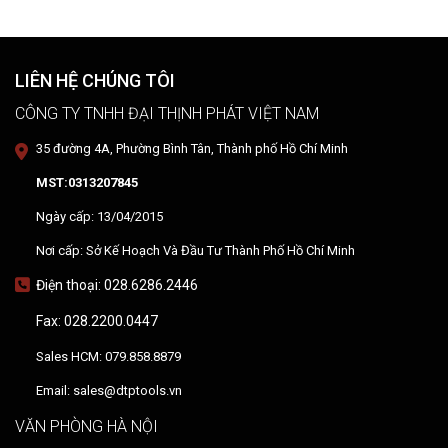
DTPVIETNAM trực tiếp training vận hành, chuyển giao kỹ thuật và
hướng dẫn sử dụng thiết bị tại hiện trường.
LIÊN HỆ CHÚNG TÔI
CÔNG TY TNHH ĐẠI THỊNH PHÁT VIỆT NAM
35 đường 4A, Phường Bình Tân, Thành phố Hồ Chí Minh
MST:0313207845
Ngày cấp: 13/04/2015
Nơi cấp: Sở Kế Hoạch Và Đầu Tư Thành Phố Hồ Chí Minh
Điện thoại: 028.6286.2446
Fax: 028.2200.0447
Sales HCM: 079.858.8879
Email: sales@dtptools.vn
VĂN PHÒNG HÀ NỘI