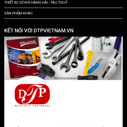
THIẾT BỊ CƠ KHÍ HÀNG HẢI - TÀU THUỶ
SẢN PHẨM KHÁC
KẾT NỐI VỚI DTPVIETNAM.VN