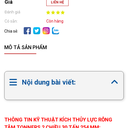
Giá
LIÊN HỆ
Đánh giá
Có sẵn:
Còn hàng
Chia sẻ:
MÔ TẢ SẢN PHẨM
Nội dung bài viết:
THÔNG TIN KỸ THUẬT KÍCH THỦY LỰC RỖNG
TÂM TONNERS 2 CHIỀU 30 TẤN 254 MM: