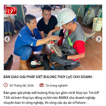
BÀN GIAO GIẢI PHÁP SIẾT BULONG THỦY LỰC CHO DOANH
NGHIỆP CHUYÊN BẢO TRÌ VÀ THI CÔNG CÁC DỰ ÁN OFFSHORE
03 Tháng 08, 2026
Tin trong nghành
Bàn giao giải pháp siết bulong thủy lực gồm cờ lê thủy lực TorcUP
TX4 và bơm thủy lực động cơ khí nén AMAX cho doanh nghiệp
chuyên bảo trì công nghiệp, thi công các dự án offshore.