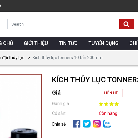
0
G CHỦ
GIỚI THIỆU
TIN TỨC
TUYỂN DỤNG
CH
n đội thủy lực
Kích thủy lực tonners 10 tấn 200mm
KÍCH THỦY LỰC TONNER
Giá
LIÊN HỆ
Đánh giá
Có sẵn:
Còn hàng
Chia sẻ: