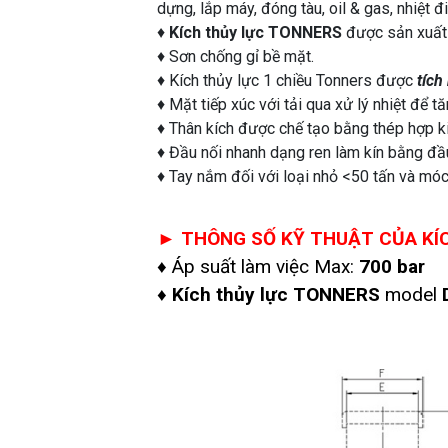
dựng, lắp máy, đóng tàu, oil & gas, nhiệt đ
♦
Kích thủy lực
TONNERS
được sản xuất 
♦ Sơn chống gỉ bề mặt.
♦ Kích thủy lực 1 chiều Tonners được
tích
♦ Mặt tiếp xúc với tải qua xử lý nhiệt để 
♦ Thân kích được chế tạo bằng thép hợp k
♦ Đầu nối nhanh dạng ren làm kín bằng đầ
♦ Tay nắm đối với loại nhỏ <50 tấn và móc 
► THÔNG SỐ KỸ THUẬT CỦA KÍC
♦ Áp suất làm việc Max:
700 bar
♦
Kích thủy lực TONNERS
model