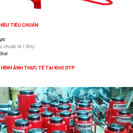
HIỀU TIÊU CHUẨN
lực
êu chuẩn là 1.8m)
0bar
HÌNH ẢNH THỰC TẾ TẠI KHO DTP