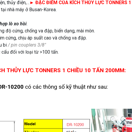
iện, thủy điện,…
►
ĐẶC ĐIỂM CỦA KÍCH THỦY LỰC TONNERS 1 
tại nhà máy ở Busan-Korea.
 hợp lò xo hồi
.
tăng độ cứng, chống va đập, biến dạng, mài mòn.
im cứng, chịu áp suất cao và chống va đập.
u bi
/ pin couplers 3/8″
cẩu đối với loại từ >100 tấn.
H THỦY LỰC TONNERS 1 CHIỀU 10 TẤN 200MM:
DR-10200
có các thông số kỹ thuật như sau: