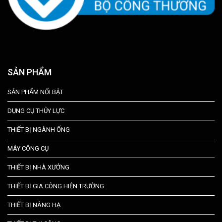
SẢN PHẨM
SẢN PHẨM NỔI BẬT
DỤNG CỤ THỦY LỰC
THIẾT BỊ NGÀNH ỐNG
MÁY CÔNG CỤ
THIẾT BỊ NHÀ XƯỞNG
THIẾT BỊ GIA CÔNG HIỆN TRƯỜNG
THIẾT BỊ NÂNG HẠ