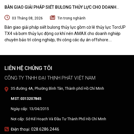
BÀN GIAO GIẢI PHÁP SIẾT BULONG THỦY LỰC CHO DOANH
NGHIỆP CHUYÊN BẢO TRÌ VÀ THI CÔNG CÁC DỰ ÁN OFFSHORE
03 Tháng 08, 2026
Tin trong nghành
Bàn giao giải pháp siết bulong thủy lực gồm cờ lê thủy lực TorcUP
TX4 và bơm thủy lực động cơ khí nén AMAX cho doanh nghiệp
chuyên bảo trì công nghiệp, thi công các dự án offshore.
DTPVIETNAM trực tiếp training vận hành, chuyển giao kỹ thuật và
hướng dẫn sử dụng thiết bị tại hiện trường.
LIÊN HỆ CHÚNG TÔI
CÔNG TY TNHH ĐẠI THỊNH PHÁT VIỆT NAM
35 đường 4A, Phường Bình Tân, Thành phố Hồ Chí Minh
MST:0313207845
Ngày cấp: 13/04/2015
Nơi cấp: Sở Kế Hoạch Và Đầu Tư Thành Phố Hồ Chí Minh
Điện thoại: 028.6286.2446