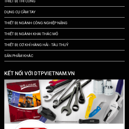
THIẾT BỊ THI CÔNG
DỤNG CỤ CẦM TAY
THIẾT BỊ NGÀNH CÔNG NGHIỆP NẶNG
THIẾT BỊ NGÀNH KHAI THÁC MỎ
THIẾT BỊ CƠ KHÍ HÀNG HẢI - TÀU THUỶ
SẢN PHẨM KHÁC
KẾT NỐI VỚI DTPVIETNAM.VN