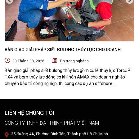
BÀN GIAO GIẢI PHÁP SIẾT BULONG THỦY LỰC CHO DOANH
NGHIỆP CHUYÊN BẢO TRÌ VÀ THI CÔNG CÁC DỰ ÁN OFFSHORE
03 Tháng 08, 2026
Tin trong nghành
Bàn giao giải pháp siết bulong thủy lực gồm cờ lê thủy lực TorcUP
TX4 và bơm thủy lực động cơ khí nén AMAX cho doanh nghiệp
chuyên bảo trì công nghiệp, thi công các dự án offshore.
DTPVIETNAM trực tiếp training vận hành, chuyển giao kỹ thuật và
hướng dẫn sử dụng thiết bị tại hiện trường.
LIÊN HỆ CHÚNG TÔI
CÔNG TY TNHH ĐẠI THỊNH PHÁT VIỆT NAM
35 đường 4A, Phường Bình Tân, Thành phố Hồ Chí Minh