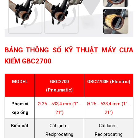
BẢNG THÔNG SỐ KỸ THUẬT MÁY CƯA
KIẾM GBC2700
MODEL
GBC2700
GBC2700E (Electric)
(Pneumatic)
Phạm vi
Ø 25 - 533,4 mm (1” -
Ø 25 - 533,4 mm (1” -
kẹp ống
21”)
21”)
Kiểu cắt
Cắt lạnh -
Cắt lạnh -
Reciprocating
Reciprocating