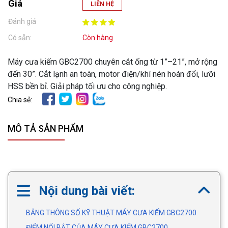
Giá
LIÊN HỆ
Đánh giá
Có sẵn:
Còn hàng
Máy cưa kiếm GBC2700 chuyên cắt ống từ 1”–21”, mở rộng
đến 30”. Cắt lạnh an toàn, motor điện/khí nén hoán đổi, lưỡi
HSS bền bỉ. Giải pháp tối ưu cho công nghiệp.
Chia sẻ:
MÔ TẢ SẢN PHẨM
Nội dung bài viết:
BẢNG THÔNG SỐ KỸ THUẬT MÁY CƯA KIẾM GBC2700
ĐIỂM NỔI BẬT CỦA MÁY CƯA KIẾM GBC2700