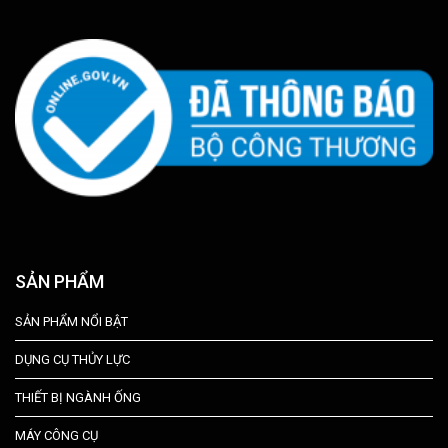
SẢN PHẨM
SẢN PHẨM NỔI BẬT
DỤNG CỤ THỦY LỰC
THIẾT BỊ NGÀNH ỐNG
MÁY CÔNG CỤ