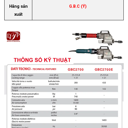
Hãng sản
G.B.C (Ý)
xuất