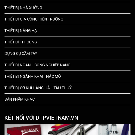
THIẾT BỊ NHÀ XƯỞNG
THIẾT BỊ GIA CÔNG HIỆN TRƯỜNG
THIẾT BỊ NÂNG HẠ
THIẾT BỊ THI CÔNG
DỤNG CỤ CẦM TAY
THIẾT BỊ NGÀNH CÔNG NGHIỆP NẶNG
THIẾT BỊ NGÀNH KHAI THÁC MỎ
THIẾT BỊ CƠ KHÍ HÀNG HẢI - TÀU THUỶ
SẢN PHẨM KHÁC
KẾT NỐI VỚI DTPVIETNAM.VN