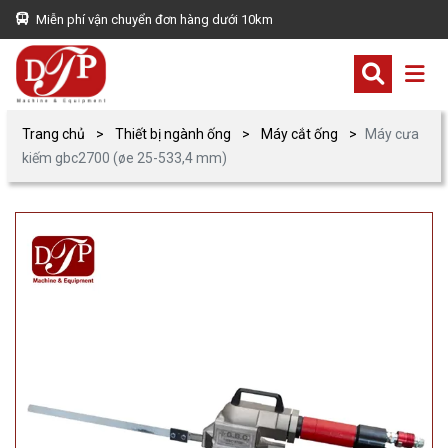
Miễn phí vận chuyển đơn hàng dưới 10km
Trang chủ
Thiết bị ngành ống
Máy cắt ống
Máy cưa
kiếm gbc2700 (øe 25-533,4 mm)