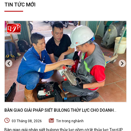
TIN TỨC MỚI
BÀN GIAO GIẢI PHÁP SIẾT BULONG THỦY LỰC CHO DOANH
NGHIỆP CHUYÊN BẢO TRÌ VÀ THI CÔNG CÁC DỰ ÁN OFFSHORE
03 Tháng 08, 2026
Tin trong nghành
Bàn giao giải pháp siết bulong thủy lực gồm cờ lê thủy lực TorcUP