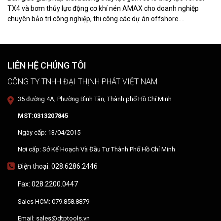
TX4 và bơm thủy lực động cơ khí nén AMAX cho doanh nghiệp
chuyên bảo trì công nghiệp, thi công các dự án offshore.
DTPVIETNAM trực tiếp training vận hành, chuyển giao kỹ thuật và
hướng dẫn sử dụng thiết bị tại hiện trường.
LIÊN HỆ CHÚNG TÔI
CÔNG TY TNHH ĐẠI THỊNH PHÁT VIỆT NAM
35 đường 4A, Phường Bình Tân, Thành phố Hồ Chí Minh
MST:0313207845
Ngày cấp: 13/04/2015
Nơi cấp: Sở Kế Hoạch Và Đầu Tư Thành Phố Hồ Chí Minh
Điện thoại: 028.6286.2446
Fax: 028.2200.0447
Sales HCM: 079.858.8879
Email: sales@dtptools.vn