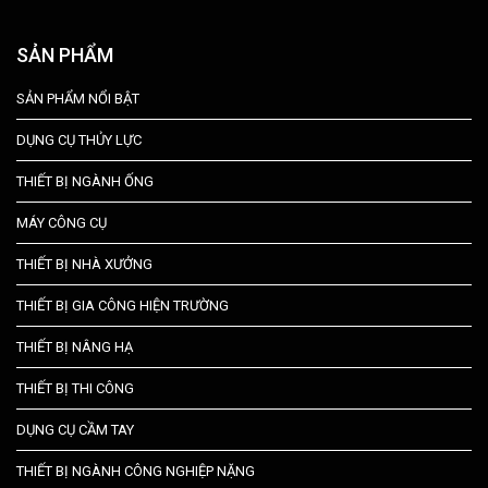
SẢN PHẨM
SẢN PHẨM NỔI BẬT
DỤNG CỤ THỦY LỰC
THIẾT BỊ NGÀNH ỐNG
MÁY CÔNG CỤ
THIẾT BỊ NHÀ XƯỞNG
THIẾT BỊ GIA CÔNG HIỆN TRƯỜNG
THIẾT BỊ NÂNG HẠ
THIẾT BỊ THI CÔNG
DỤNG CỤ CẦM TAY
THIẾT BỊ NGÀNH CÔNG NGHIỆP NẶNG