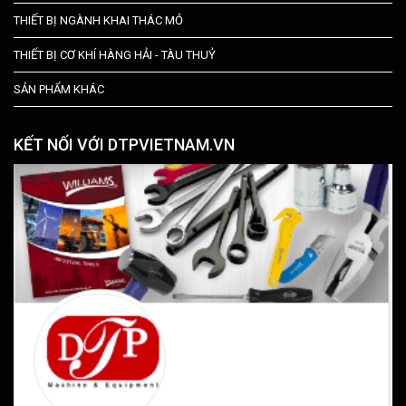
THIẾT BỊ NGÀNH KHAI THÁC MỎ
THIẾT BỊ CƠ KHÍ HÀNG HẢI - TÀU THUỶ
SẢN PHẨM KHÁC
KẾT NỐI VỚI DTPVIETNAM.VN