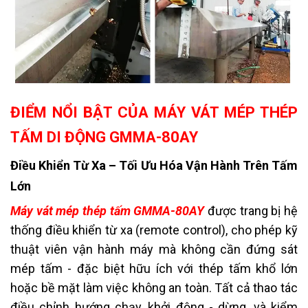
ĐIỂM NỔI BẬT CỦA MÁY VÁT MÉP THÉP
TẤM DI ĐỘNG GMMA-80AY
Điều Khiển Từ Xa – Tối Ưu Hóa Vận Hành Trên Tấm
Lớn
Máy vát mép thép tấm GMMA-80AY
được trang bị hệ
thống điều khiển từ xa (remote control), cho phép kỹ
thuật viên vận hành máy mà không cần đứng sát
mép tấm - đặc biệt hữu ích với thép tấm khổ lớn
hoặc bề mặt làm việc không an toàn. Tất cả thao tác
điều chỉnh hướng chạy, khởi động - dừng, và kiểm