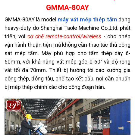
GMMA-80AY
máy vát mép thép tấm
GMMA-80AY là model
dạng
heavy-duty do Shanghai Taole Machine Co.,Ltd. phát
triển, với
cơ chế remote-control/wireless
- cho phép
vận hành thuận tiện mà không cần thao tác thủ công
sát mép tấm. Máy phù hợp cho tấm thép dày 6-
60mm, với khả năng vát mép góc 0-60° và độ rộng
vát tối đa 70mm. Thiết bị hướng tới các xưởng gia
công thép, đóng tàu, chế tạo kết cấu, nơi cần chuẩn
bị mép thép chính xác cho công đoạn hàn.