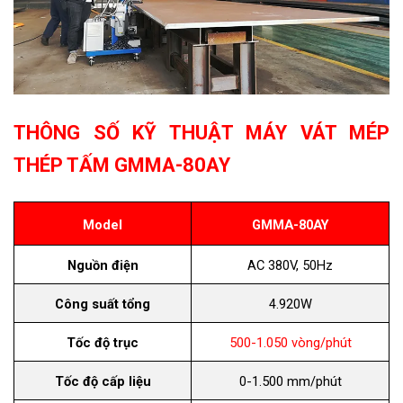
THÔNG SỐ KỸ THUẬT MÁY VÁT MÉP
THÉP TẤM GMMA-80AY
Model
GMMA-80AY
Nguồn điện
AC 380V, 50Hz
Công suất tổng
4.920W
Tốc độ trục
500-1.050 vòng/phút
Tốc độ cấp liệu
0-1.500 mm/phút