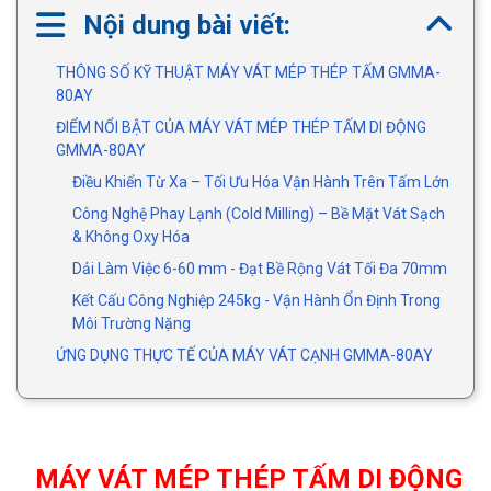
Nội dung bài viết:
THÔNG SỐ KỸ THUẬT MÁY VÁT MÉP THÉP TẤM GMMA-
80AY
ĐIỂM NỔI BẬT CỦA MÁY VÁT MÉP THÉP TẤM DI ĐỘNG
GMMA-80AY
Điều Khiển Từ Xa – Tối Ưu Hóa Vận Hành Trên Tấm Lớn
Công Nghệ Phay Lạnh (Cold Milling) – Bề Mặt Vát Sạch
& Không Oxy Hóa
Dải Làm Việc 6-60 mm - Đạt Bề Rộng Vát Tối Đa 70mm
Kết Cấu Công Nghiệp 245kg - Vận Hành Ổn Định Trong
Môi Trường Nặng
ỨNG DỤNG THỰC TẾ CỦA MÁY VÁT CẠNH GMMA-80AY
MÁY VÁT MÉP THÉP TẤM DI ĐỘNG