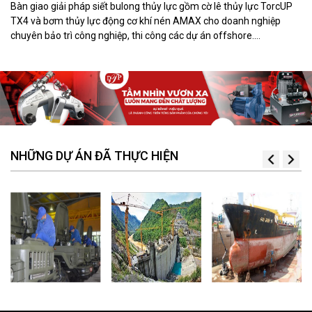
Bàn giao giải pháp siết bulong thủy lực gồm cờ lê thủy lực TorcUP
TX4 và bơm thủy lực động cơ khí nén AMAX cho doanh nghiệp
chuyên bảo trì công nghiệp, thi công các dự án offshore.
DTPVIETNAM trực tiếp training vận hành, chuyển giao kỹ thuật và
hướng dẫn sử dụng thiết bị tại hiện trường.
NHỮNG DỰ ÁN ĐÃ THỰC HIỆN