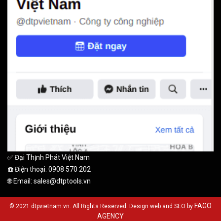
✅ Đại Thịnh Phát Việt Nam
☎️ Điện thoại: 0908 570 202
🌐 Email: sales@dtptools.vn
FAGO
© 2021 dtpvietnam.vn. All Rights Reserved. Design web and SEO by
AGENCY