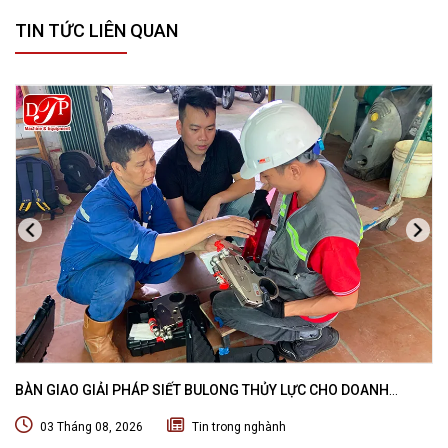
TIN TỨC LIÊN QUAN
BÀN GIAO GIẢI PHÁP SIẾT BULONG THỦY LỰC CHO DOANH
NGHIỆP CHUYÊN BẢO TRÌ VÀ THI CÔNG CÁC DỰ ÁN OFFSHORE
03 Tháng 08, 2026
Tin trong nghành