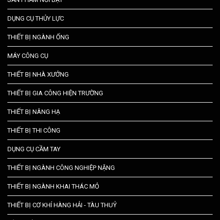
DỤNG CỤ THỦY LỰC
THIẾT BỊ NGÀNH ỐNG
MÁY CÔNG CỤ
THIẾT BỊ NHÀ XƯỞNG
THIẾT BỊ GIA CÔNG HIỆN TRƯỜNG
THIẾT BỊ NÂNG HẠ
THIẾT BỊ THI CÔNG
DỤNG CỤ CẦM TAY
THIẾT BỊ NGÀNH CÔNG NGHIỆP NẶNG
THIẾT BỊ NGÀNH KHAI THÁC MỎ
THIẾT BỊ CƠ KHÍ HÀNG HẢI - TÀU THUỶ