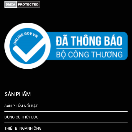
SẢN PHẨM
SẢN PHẨM NỔI BẬT
DỤNG CỤ THỦY LỰC
THIẾT BỊ NGÀNH ỐNG