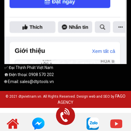
✅ Đại Thịnh Phát Việt Nam
☎️ Điện thoại: 0908 570 202
🌐 Email: sales@dtptools.vn
FAGO
© 2021 dtpvietnam.vn. All Rights Reserved. Design web and SEO by
AGENCY