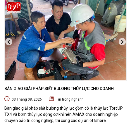
BÀN GIAO GIẢI PHÁP SIẾT BULONG THỦY LỰC CHO DOANH
NGHIỆP CHUYÊN BẢO TRÌ VÀ THI CÔNG CÁC DỰ ÁN OFFSHORE
03 Tháng 08, 2026
Tin trong nghành
Bàn giao giải pháp siết bulong thủy lực gồm cờ lê thủy lực TorcUP
TX4 và bơm thủy lực động cơ khí nén AMAX cho doanh nghiệp
chuyên bảo trì công nghiệp, thi công các dự án offshore.
DTPVIETNAM trực tiếp training vận hành, chuyển giao kỹ thuật và