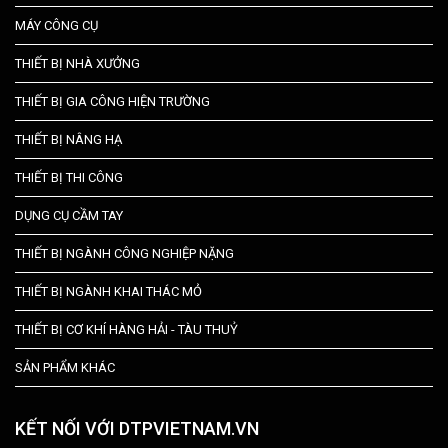
MÁY CÔNG CỤ
THIẾT BỊ NHÀ XƯỞNG
THIẾT BỊ GIA CÔNG HIỆN TRƯỜNG
THIẾT BỊ NÂNG HẠ
THIẾT BỊ THI CÔNG
DỤNG CỤ CẦM TAY
THIẾT BỊ NGÀNH CÔNG NGHIỆP NẶNG
THIẾT BỊ NGÀNH KHAI THÁC MỎ
THIẾT BỊ CƠ KHÍ HÀNG HẢI - TÀU THUỶ
SẢN PHẨM KHÁC
KẾT NỐI VỚI DTPVIETNAM.VN