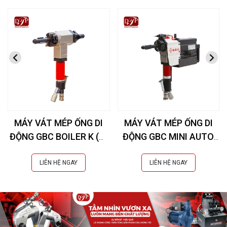
MÁY VÁT MÉP ỐNG DI
MÁY VÁT MÉP ỐNG DI
ĐỘNG GBC BOILER K (Øi
ĐỘNG GBC MINI AUTO
28-76 mm)
COMPACT (Øi 20-42
mm)
LIÊN HỆ NGAY
LIÊN HỆ NGAY