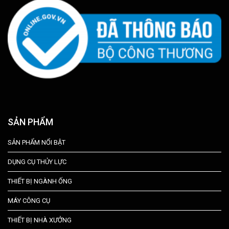
SẢN PHẨM
SẢN PHẨM NỔI BẬT
DỤNG CỤ THỦY LỰC
THIẾT BỊ NGÀNH ỐNG
MÁY CÔNG CỤ
THIẾT BỊ NHÀ XƯỞNG