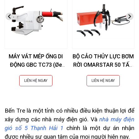
MÁY VÁT MÉP ỐNG DI
BỘ CẢO THỦY LỰC BƠM
ĐỘNG GBC TC73 (Øe
RỜI OMARSTAR 50 TẤN
10,3-73 mm)
CK-25INS EXTRA
LIÊN HỆ NGAY
LIÊN HỆ NGAY
Bến Tre là một tỉnh có nhiều điều kiện thuận lợi để
xây dựng các nhà máy điện gió. Và
nhà máy điện
gió số 5 Thạnh Hải 1
chính là một dự án nhận
được nhiều sự quan tâm của mọi người hiện nay.