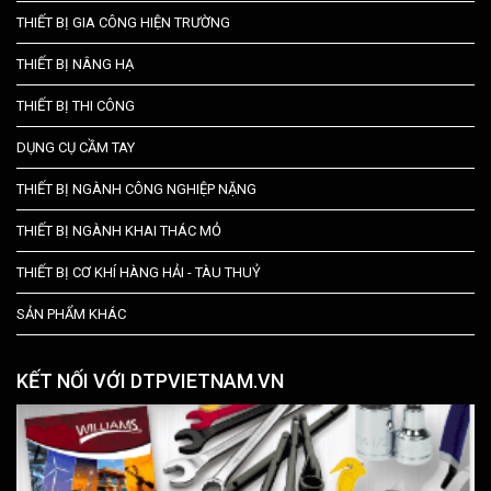
THIẾT BỊ GIA CÔNG HIỆN TRƯỜNG
THIẾT BỊ NÂNG HẠ
THIẾT BỊ THI CÔNG
DỤNG CỤ CẦM TAY
THIẾT BỊ NGÀNH CÔNG NGHIỆP NẶNG
THIẾT BỊ NGÀNH KHAI THÁC MỎ
THIẾT BỊ CƠ KHÍ HÀNG HẢI - TÀU THUỶ
SẢN PHẨM KHÁC
KẾT NỐI VỚI DTPVIETNAM.VN