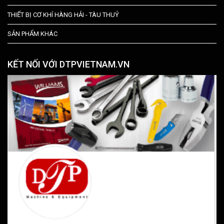
THIẾT BỊ CƠ KHÍ HÀNG HẢI - TÀU THUỶ
SẢN PHẨM KHÁC
KẾT NỐI VỚI DTPVIETNAM.VN