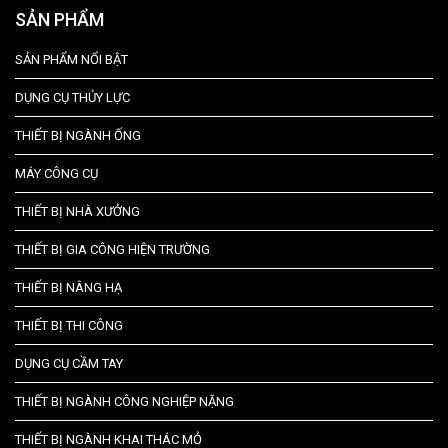
SẢN PHẨM
SẢN PHẨM NỔI BẬT
DỤNG CỤ THỦY LỰC
THIẾT BỊ NGÀNH ỐNG
MÁY CÔNG CỤ
THIẾT BỊ NHÀ XƯỞNG
THIẾT BỊ GIA CÔNG HIỆN TRƯỜNG
THIẾT BỊ NÂNG HẠ
THIẾT BỊ THI CÔNG
DỤNG CỤ CẦM TAY
THIẾT BỊ NGÀNH CÔNG NGHIỆP NẶNG
THIẾT BỊ NGÀNH KHAI THÁC MỎ