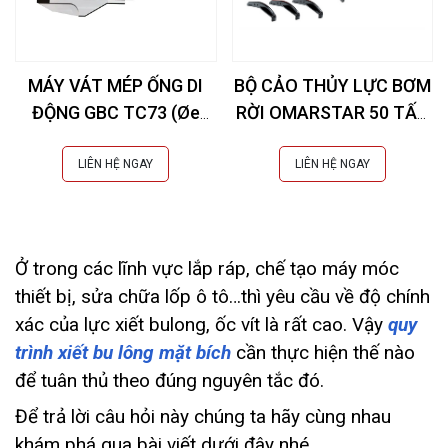
MÁY VÁT MÉP ỐNG DI
BỘ CẢO THỦY LỰC BƠM
ĐỘNG GBC TC73 (Øe
RỜI OMARSTAR 50 TẤN
10,3-73 mm)
CK-25INS EXTRA
LIÊN HỆ NGAY
LIÊN HỆ NGAY
Ở trong các lĩnh vực lắp ráp, chế tạo máy móc
thiết bị, sửa chữa lốp ô tô…thì yêu cầu về độ chính
xác của lực xiết bulong, ốc vít là rất cao. Vậy
quy
trình xiết bu lông mặt bích
cần thực hiện thế nào
để tuân thủ theo đúng nguyên tắc đó.
Để trả lời câu hỏi này chúng ta hãy cùng nhau
khám phá qua bài viết dưới đây nhé.