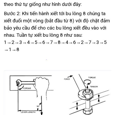
theo thứ tự giống như hình dưới đây:
Bước 2: Khi tiến hành xiết tới bu lông 8 chúng ta
xiết đuổi một vòng (bắt đầu từ 8) với độ chặt đảm
bảo yêu cầu để cho các bu lông xiết đều vào với
nhau. Tuần tự xiết bu lông 8 như sau:
1→2→3→4→5→6→7→8→4→6→2→7→3→5
→1→8