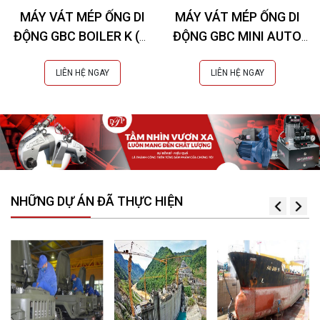
MÁY VÁT MÉP ỐNG DI
MÁY VÁT MÉP ỐNG DI
ĐỘNG GBC BOILER K (Øi
ĐỘNG GBC MINI AUTO
28-76 mm)
COMPACT (Øi 20-42
mm)
LIÊN HỆ NGAY
LIÊN HỆ NGAY
NHỮNG DỰ ÁN ĐÃ THỰC HIỆN