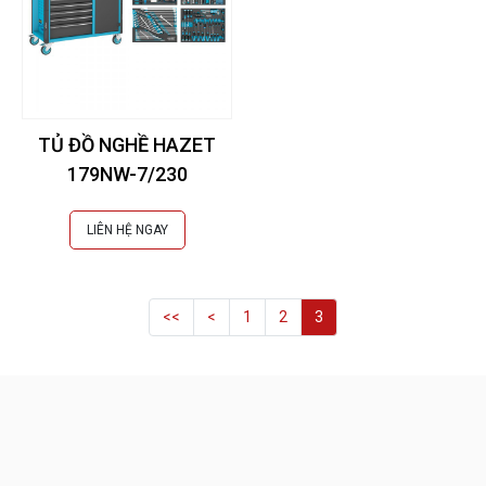
TỦ ĐỒ NGHỀ HAZET
179NW-7/230
LIÊN HỆ NGAY
<<
<
1
2
3