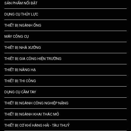
SẢN PHẨM NỔI BẬT
DỤNG CỤ THỦY LỰC
THIẾT BỊ NGÀNH ỐNG
MÁY CÔNG CỤ
THIẾT BỊ NHÀ XƯỞNG
THIẾT BỊ GIA CÔNG HIỆN TRƯỜNG
THIẾT BỊ NÂNG HẠ
THIẾT BỊ THI CÔNG
DỤNG CỤ CẦM TAY
THIẾT BỊ NGÀNH CÔNG NGHIỆP NẶNG
THIẾT BỊ NGÀNH KHAI THÁC MỎ
THIẾT BỊ CƠ KHÍ HÀNG HẢI - TÀU THUỶ