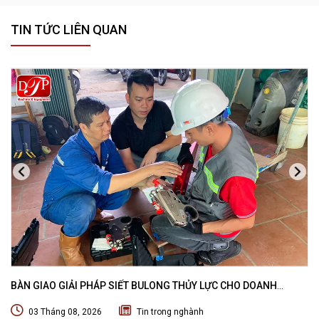
TIN TỨC LIÊN QUAN
BÀN GIAO GIẢI PHÁP SIẾT BULONG THỦY LỰC CHO DOANH
NGHIỆP CHUYÊN BẢO TRÌ VÀ THI CÔNG CÁC DỰ ÁN OFFSHORE
03 Tháng 08, 2026
Tin trong nghành