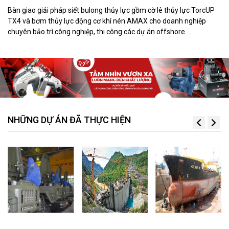
Bàn giao giải pháp siết bulong thủy lực gồm cờ lê thủy lực TorcUP
TX4 và bơm thủy lực động cơ khí nén AMAX cho doanh nghiệp
chuyên bảo trì công nghiệp, thi công các dự án offshore.
DTPVIETNAM trực tiếp training vận hành, chuyển giao kỹ thuật và
hướng dẫn sử dụng thiết bị tại hiện trường.
NHỮNG DỰ ÁN ĐÃ THỰC HIỆN