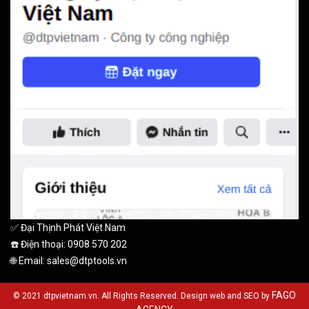
✅ Đại Thịnh Phát Việt Nam
☎️ Điện thoại: 0908 570 202
🌐 Email: sales@dtptools.vn
FAGO
© 2021 dtpvietnam.vn. All Rights Reserved. Design web and SEO by