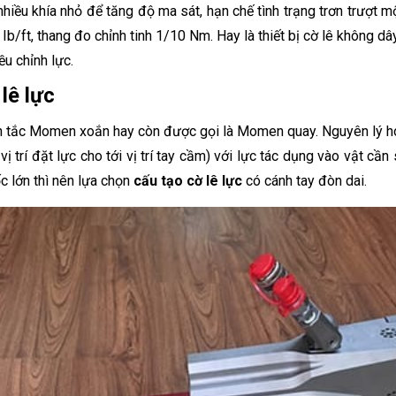
iều khía nhỏ để tăng độ ma sát, hạn chế tình trạng trơn trượt mộ
 Ib/ft, thang đo chỉnh tinh 1/10 Nm. Hay là thiết bị cờ lê không 
ều chỉnh lực.
lê lực
yên tắc Momen xoắn hay còn được gọi là Momen quay. Nguyên lý h
 trí đặt lực cho tới vị trí tay cầm) với lực tác dụng vào vật cần 
c lớn thì nên lựa chọn
cấu tạo cờ lê lực
có cánh tay đòn dai.