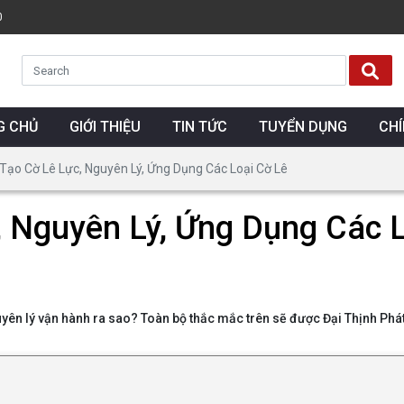
0
G CHỦ
GIỚI THIỆU
TIN TỨC
TUYỂN DỤNG
CH
Tạo Cờ Lê Lực, Nguyên Lý, Ứng Dụng Các Loại Cờ Lê
 Nguyên Lý, Ứng Dụng Các L
ên lý vận hành ra sao? Toàn bộ thắc mắc trên sẽ được Đại Thịnh Phát 