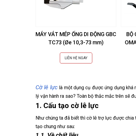
MÁY VÁT MÉP ỐNG DI ĐỘNG GBC
BỘ 
TC73 (Øe 10,3-73 mm)
OMA
LIÊN HỆ NGAY
Cờ lê lực
là một dụng cụ được ứng dụng khá n
lý vận hành ra sao?
Toàn bộ thắc mắc trên sẽ đư
1. Cấu tạo cờ lê lực
Như chúng ta đã biết thì cờ lê trợ lực được chia
tạo chung như sau:
1.1. Về chất liệu