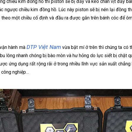
ng chiều kim đồng hồ thì piston sẽ bị đẩy và kéo chân vịt đẩy bánh
c ngược chiều kim đồng hồ. Lúc này piston sẽ bị nén lại đồng thờ
 theo một chiều cố định và đầu ra được gắn trên bánh cóc để ôm 
DTP Việt Nam
 vận hành mà
vừa bật mí ở trên thì chúng ta có 
 bu lông nhanh chóng bị bào mòn và hư hỏng do lực siết bị chặt 
ợc ứng dụng rất rộng rãi ở trong nhiều lĩnh vực sản xuất chẳng
ị công nghiệp…