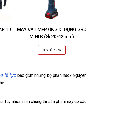
AR 10
MÁY VÁT MÉP ỐNG DI ĐỘNG GBC
MÁY VÁT MÉ
MINI K (Øi 20-42 mm)
MINI AUTO 
LIÊN HỆ NGAY
L
ờ lê lực
bao gồm những bộ phận nào? Nguyên
hé.
hau. Tuy nhiên nhìn chung thì sản phẩm này có cấu