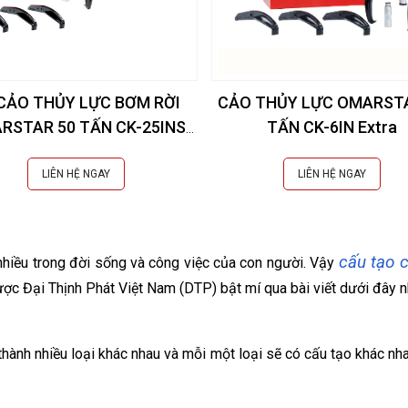
CẢO THỦY LỰC BƠM RỜI
CẢO THỦY LỰC OMARST
RSTAR 50 TẤN CK-25INS
TẤN CK-6IN Extra
EXTRA
LIÊN HỆ NGAY
LIÊN HỆ NGAY
cấu tạo c
hiều trong đời sống và công việc của con người. Vậy
ợc Đại Thịnh Phát Việt Nam (DTP) bật mí qua bài viết dưới đây n
 thành nhiều loại khác nhau và mỗi một loại sẽ có cấu tạo khác n