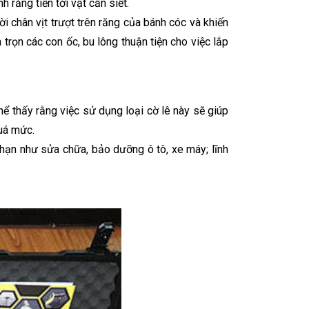
 răng tiến tới vật cần siết.
i chân vịt trượt trên răng của bánh cóc và khiến
trọn các con ốc, bu lông thuận tiện cho việc lắp
thể thấy rằng việc sử dụng loại cờ lê này sẽ giúp
quá mức.
 hạn như sửa chữa, bảo dưỡng ô tô, xe máy; lĩnh