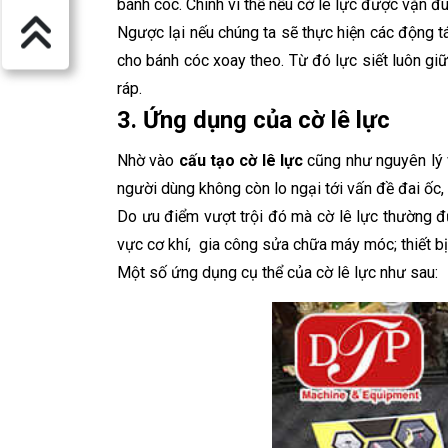
bánh cóc. Chính vì thế nếu cờ lê lực được vặn đú
Ngược lại nếu chúng ta sẽ thực hiện các động tá
cho bánh cóc xoay theo. Từ đó lực siết luôn giữ
ráp.
3. Ứng dụng của cờ lê lực
Nhờ vào
cấu tạo cờ lê lực
cũng như nguyên lý
người dùng không còn lo ngại tới vấn đề đai ốc,
Do ưu điểm vượt trội đó mà cờ lê lực thường đư
vực cơ khí, gia công sửa chữa máy móc; thiết b
Một số ứng dụng cụ thể của cờ lê lực như sau: