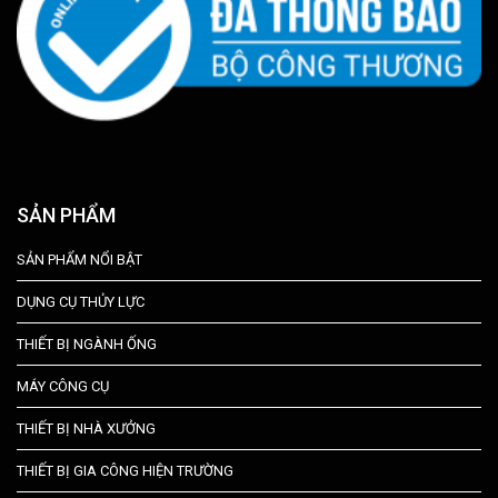
SẢN PHẨM
SẢN PHẨM NỔI BẬT
DỤNG CỤ THỦY LỰC
THIẾT BỊ NGÀNH ỐNG
MÁY CÔNG CỤ
THIẾT BỊ NHÀ XƯỞNG
THIẾT BỊ GIA CÔNG HIỆN TRƯỜNG