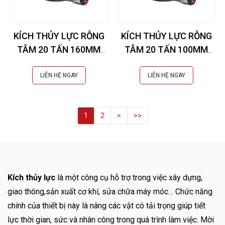
KÍCH THỦY LỰC RỖNG
KÍCH THỦY LỰC RỖNG
TÂM 20 TẤN 160MM
TÂM 20 TẤN 100MM
EUROPRESS -
EUROPRESS -
CMF20N160
CMF20N100
LIÊN HỆ NGAY
LIÊN HỆ NGAY
1
2
>
>>
Kích thủy lực
là một công cụ hỗ trợ trong việc xây dựng,
giao thông,sản xuất cơ khí, sửa chữa máy móc… Chức năng
chính của thiết bị này là nâng các vật có tải trọng giúp tiết
lực thời gian, sức và nhân công trong quá trình làm việc. Mời