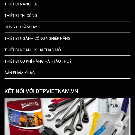
THIẾT BỊ NÂNG HẠ
THIẾT BỊ THI CÔNG
DỤNG CỤ CẦM TAY
THIẾT BỊ NGÀNH CÔNG NGHIỆP NẶNG
THIẾT BỊ NGÀNH KHAI THÁC MỎ
THIẾT BỊ CƠ KHÍ HÀNG HẢI - TÀU THUỶ
SẢN PHẨM KHÁC
KẾT NỐI VỚI DTPVIETNAM.VN