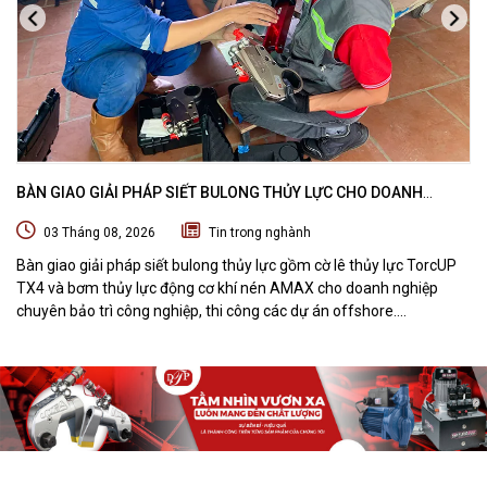
BÀN GIAO GIẢI PHÁP SIẾT BULONG THỦY LỰC CHO DOANH
NGHIỆP CHUYÊN BẢO TRÌ VÀ THI CÔNG CÁC DỰ ÁN OFFSHORE
03 Tháng 08, 2026
Tin trong nghành
Bàn giao giải pháp siết bulong thủy lực gồm cờ lê thủy lực TorcUP
TX4 và bơm thủy lực động cơ khí nén AMAX cho doanh nghiệp
chuyên bảo trì công nghiệp, thi công các dự án offshore.
DTPVIETNAM trực tiếp training vận hành, chuyển giao kỹ thuật và
hướng dẫn sử dụng thiết bị tại hiện trường.