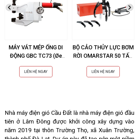
MÁY VÁT MÉP ỐNG DI
BỘ CẢO THỦY LỰC BƠM
ĐỘNG GBC TC73 (Øe
RỜI OMARSTAR 50 TẤN
10,3-73 mm)
CK-25INS EXTRA
LIÊN HỆ NGAY
LIÊN HỆ NGAY
Nhà máy điện gió Cầu Đất là nhà máy điện gió đầu
tiên ở Lâm Đông được khởi công xây dựng vào
năm 2019 tại thôn Trường Thọ, xã Xuân Trường,
thành phố Đà Lạt. Dự án này đã tạo nên một niềm