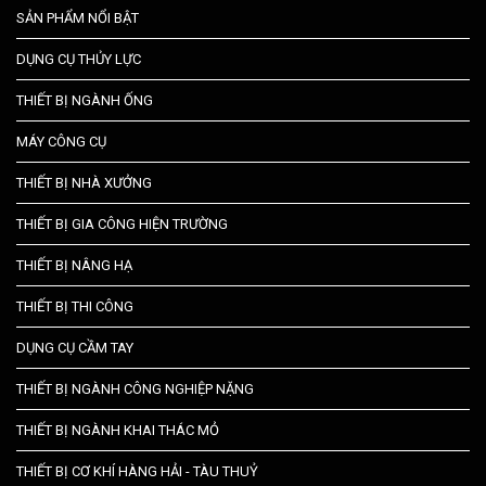
SẢN PHẨM NỔI BẬT
DỤNG CỤ THỦY LỰC
THIẾT BỊ NGÀNH ỐNG
MÁY CÔNG CỤ
THIẾT BỊ NHÀ XƯỞNG
THIẾT BỊ GIA CÔNG HIỆN TRƯỜNG
THIẾT BỊ NÂNG HẠ
THIẾT BỊ THI CÔNG
DỤNG CỤ CẦM TAY
THIẾT BỊ NGÀNH CÔNG NGHIỆP NẶNG
THIẾT BỊ NGÀNH KHAI THÁC MỎ
THIẾT BỊ CƠ KHÍ HÀNG HẢI - TÀU THUỶ