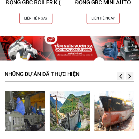
ĐỘNG GBC BOILER K (Øi
ĐỘNG GBC MINI AUTO
28-76 mm)
COMPACT (Øi 20-42
mm)
LIÊN HỆ NGAY
LIÊN HỆ NGAY
NHỮNG DỰ ÁN ĐÃ THỰC HIỆN