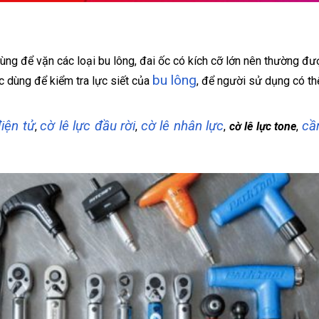
ng để vặn các loại bu lông, đai ốc có kích cỡ lớn nên thường đ
bu lông
ợc dùng để kiểm tra lực siết của
, để người sử dụng có thể
điện tử
cờ lê lực đầu rời
cờ lê nhân lực
cầ
,
,
,
cờ lê lực tone
,