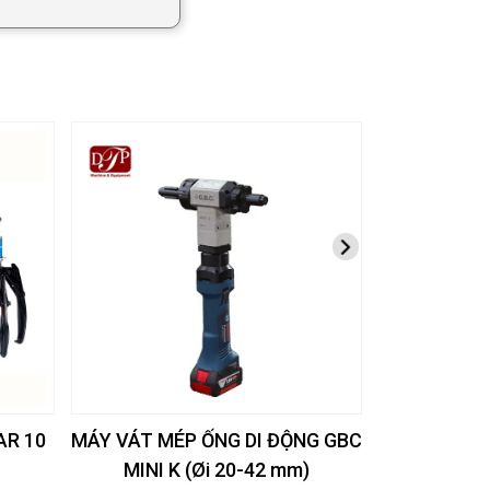
AR 10
MÁY VÁT MÉP ỐNG DI ĐỘNG GBC
MÁY VÁT MÉ
MINI K (Øi 20-42 mm)
MINI AUTO 