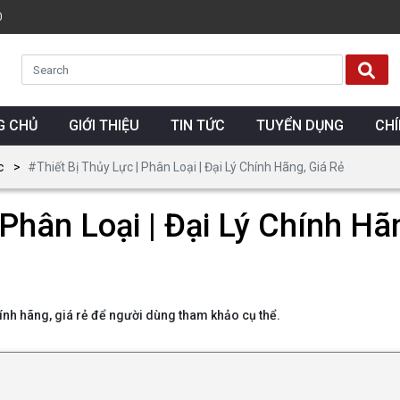
0
G CHỦ
GIỚI THIỆU
TIN TỨC
TUYỂN DỤNG
CH
c
#Thiết Bị Thủy Lực | Phân Loại | Đại Lý Chính Hãng, Giá Rẻ
 Phân Loại | Đại Lý Chính Hã
 chính hãng, giá rẻ để người dùng tham khảo cụ thể.