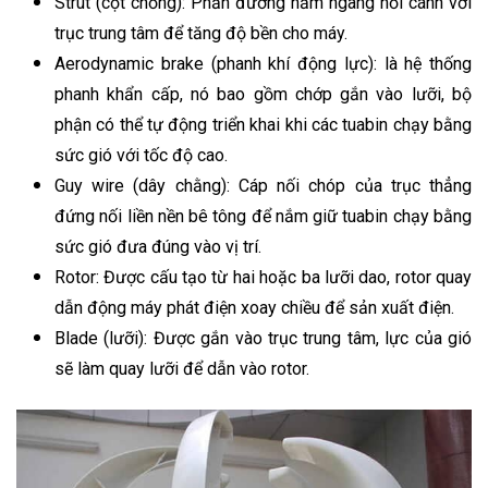
Strut (cột chống): Phần đường nằm ngang nối cánh với
trục trung tâm để tăng độ bền cho máy.
Aerodynamic brake (phanh khí động lực): là hệ thống
phanh khẩn cấp, nó bao gồm chớp gắn vào lưỡi, bộ
phận có thể tự động triển khai khi các tuabin chạy bằng
sức gió với tốc độ cao.
Guy wire (dây chằng): Cáp nối chóp của trục thẳng
đứng nối liền nền bê tông để nắm giữ tuabin chạy bằng
sức gió đưa đúng vào vị trí.
Rotor: Được cấu tạo từ hai hoặc ba lưỡi dao, rotor quay
dẫn động máy phát điện xoay chiều để sản xuất điện.
Blade (lưỡi): Được gắn vào trục trung tâm, lực của gió
sẽ làm quay lưỡi để dẫn vào rotor.