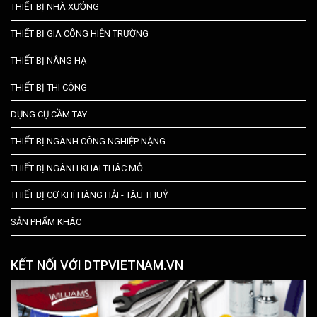
THIẾT BỊ NHÀ XƯỞNG
THIẾT BỊ GIA CÔNG HIỆN TRƯỜNG
THIẾT BỊ NÂNG HẠ
THIẾT BỊ THI CÔNG
DỤNG CỤ CẦM TAY
THIẾT BỊ NGÀNH CÔNG NGHIỆP NẶNG
THIẾT BỊ NGÀNH KHAI THÁC MỎ
THIẾT BỊ CƠ KHÍ HÀNG HẢI - TÀU THUỶ
SẢN PHẨM KHÁC
KẾT NỐI VỚI DTPVIETNAM.VN