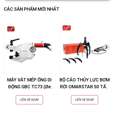
CÁC SẢN PHẨM MỚI NHẤT
MÁY VÁT MÉP ỐNG DI
BỘ CẢO THỦY LỰC BƠM
ĐỘNG GBC TC73 (Øe
RỜI OMARSTAR 50 TẤN
10,3-73 mm)
CK-25INS EXTRA
LIÊN HỆ NGAY
LIÊN HỆ NGAY