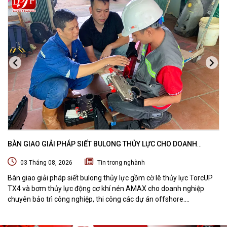
BÀN GIAO GIẢI PHÁP SIẾT BULONG THỦY LỰC CHO DOANH
NGHIỆP CHUYÊN BẢO TRÌ VÀ THI CÔNG CÁC DỰ ÁN OFFSHORE
03 Tháng 08, 2026
Tin trong nghành
Bàn giao giải pháp siết bulong thủy lực gồm cờ lê thủy lực TorcUP
TX4 và bơm thủy lực động cơ khí nén AMAX cho doanh nghiệp
chuyên bảo trì công nghiệp, thi công các dự án offshore.
DTPVIETNAM trực tiếp training vận hành, chuyển giao kỹ thuật và
hướng dẫn sử dụng thiết bị tại hiện trường.