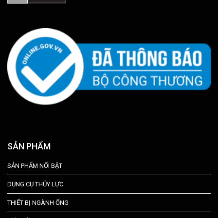
SẢN PHẨM
SẢN PHẨM NỔI BẬT
DỤNG CỤ THỦY LỰC
THIẾT BỊ NGÀNH ỐNG