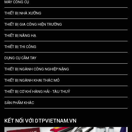
MÁY CÔNG CỤ
THIẾT BỊ NHÀ XƯỞNG
THIẾT BỊ GIA CÔNG HIỆN TRƯỜNG
THIẾT BỊ NÂNG HẠ
THIẾT BỊ THI CÔNG
DỤNG CỤ CẦM TAY
THIẾT BỊ NGÀNH CÔNG NGHIỆP NẶNG
THIẾT BỊ NGÀNH KHAI THÁC MỎ
THIẾT BỊ CƠ KHÍ HÀNG HẢI - TÀU THUỶ
SẢN PHẨM KHÁC
KẾT NỐI VỚI DTPVIETNAM.VN