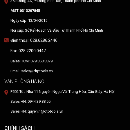
35 đường 4A, Phường Bình Tân, Thành phố Hồ Chí Minh
MST:0313207845
Ngày cấp: 13/04/2015
Nơi cấp: Sở Kế Hoạch Và Đầu Tư Thành Phố Hồ Chí Minh
Điện thoại: 028.6286.2446
Fax: 028.2200.0447
Sales HCM: 079.858.8879
Email: sales@dtptools.vn
VĂN PHÒNG HÀ NỘI
P502 Tòa Nhà 11 Nguyễn Ngọc Vũ, Trung Hòa, Cầu Giấy, Hà Nội
Sales HN: 0944.39.88.55
Sales HN: quyen.h@dtptools.vn
CHÍNH SÁCH