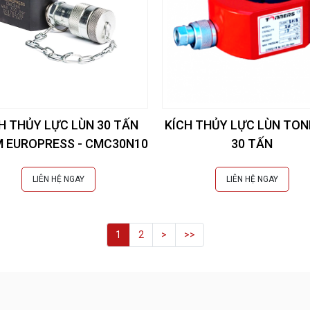
H THỦY LỰC LÙN 30 TẤN
KÍCH THỦY LỰC LÙN TO
 EUROPRESS - CMC30N10
30 TẤN
LIÊN HỆ NGAY
LIÊN HỆ NGAY
1
2
>
>>