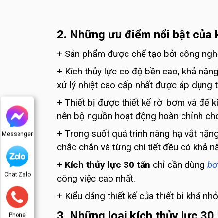
2. Những ưu điểm nổi bật của k
+ Sản phẩm được chế tạo bởi công nghệ h
+ Kích thủy lực có độ bền cao, khả nă
xử lý nhiệt cao cấp nhất được áp dụng t
+ Thiết bị được thiết kế rời bơm và để k
nên bộ nguồn hoạt động hoàn chỉnh cho 
+ Trong suốt quá trình nâng hạ vật nặng
Messenger
chắc chắn và từng chi tiết đều có khả n
+
Kích thủy lực 30 tấn
chỉ cần dùng
bơ
Chat Zalo
công việc cao nhất.
+ Kiểu dáng thiết kế của thiết bị khá nh
3. Những loại kích thủy lực 30
Phone