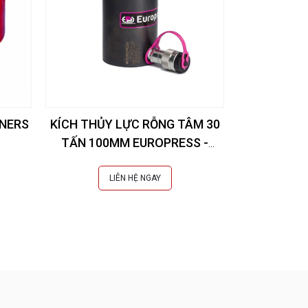
NNERS
KÍCH THỦY LỰC RỖNG TÂM 30
TẤN 100MM EUROPRESS -
CMF30N100
LIÊN HỆ NGAY