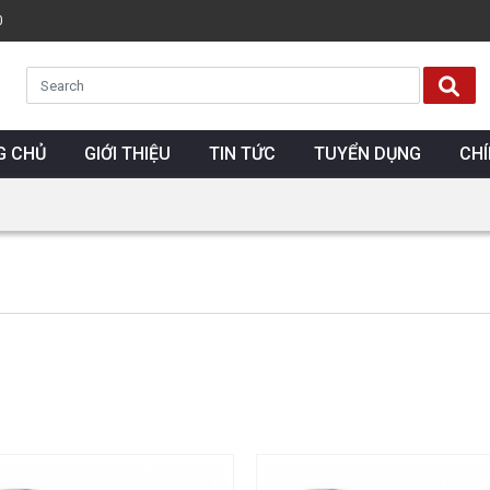
0
G CHỦ
GIỚI THIỆU
TIN TỨC
TUYỂN DỤNG
CH